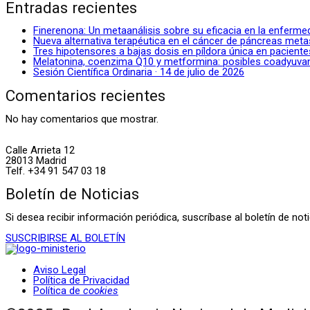
Entradas recientes
Finerenona: Un metaanálisis sobre su eficacia en la enferme
Nueva alternativa terapéutica en el cáncer de páncreas meta
Tres hipotensores a bajas dosis en píldora única en pacient
Melatonina, coenzima Q10 y metformina: posibles coadyuvante
Sesión Científica Ordinaria · 14 de julio de 2026
Comentarios recientes
No hay comentarios que mostrar.
Calle Arrieta 12
28013 Madrid
Telf. +34 91 547 03 18
Boletín de Noticias
Si desea recibir información periódica, suscríbase al boletín de n
SUSCRIBIRSE AL BOLETÍN
Aviso Legal
Política de Privacidad
Política de
cookies