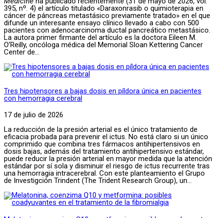
Medicine
ha publicado recientemente (31 de mayo de 2026, vol.
395, nº. 4) el artículo titulado «Daraxonrasib o quimioterapia en
cáncer de páncreas metastásico previamente tratado» en el que
difunde un interesante ensayo clínico llevado a cabo con 500
pacientes con adenocarcinoma ductal pancreático metastásico.
La autora primer firmante del artículo es la doctora Eileen M.
O’Reilly, oncóloga médica del Memorial Sloan Kettering Cancer
Center de...
Tres hipotensores a bajas dosis en píldora única en pacientes
con hemorragia cerebral
17 de julio de 2026
La reducción de la presión arterial es el único tratamiento de
eficacia probada para prevenir el ictus. No está claro si un único
comprimido que combina tres fármacos antihipertensivos en
dosis bajas, además del tratamiento antihipertensivo estándar,
puede reducir la presión arterial en mayor medida que la atención
estándar por sí sola y disminuir el riesgo de ictus recurrente tras
una hemorragia intracerebral. Con este planteamiento el Grupo
de Investigción Trindent (The Trident Research Group), un...