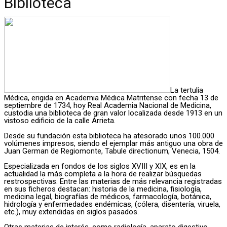
Biblioteca
La tertulia
Médica, erigida en Academia Médica Matritense con fecha 13 de
septiembre de 1734, hoy Real Academia Nacional de Medicina,
custodia una biblioteca de gran valor localizada desde 1913 en un
vistoso edificio de la calle Arrieta.
Desde su fundación esta biblioteca ha atesorado unos 100.000
volúmenes impresos, siendo el ejemplar más antiguo una obra de
Juan German de Regiomonte, Tabule directionum, Venecia, 1504.
Especializada en fondos de los siglos XVIII y XIX, es en la
actualidad la más completa a la hora de realizar búsquedas
restrospectivas. Entre las materias de más relevancia registradas
en sus ficheros destacan: historia de la medicina, fisiología,
medicina legal, biografías de médicos, farmacología, botánica,
hidrología y enfermedades endémicas, (cólera, disentería, viruela,
etc.), muy extendidas en siglos pasados.
Otras materias de interés, como radiología, aparato digestivo,