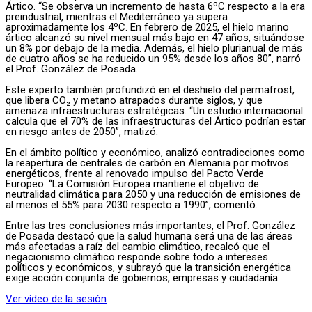
Ártico. “Se observa un incremento de hasta 6ºC respecto a la era
preindustrial, mientras el Mediterráneo ya supera
aproximadamente los 4ºC. En febrero de 2025, el hielo marino
ártico alcanzó su nivel mensual más bajo en 47 años, situándose
un 8% por debajo de la media. Además, el hielo plurianual de más
de cuatro años se ha reducido un 95% desde los años 80”, narró
el Prof. González de Posada.
Este experto también profundizó en el deshielo del permafrost,
que libera CO₂ y metano atrapados durante siglos, y que
amenaza infraestructuras estratégicas. “Un estudio internacional
calcula que el 70% de las infraestructuras del Ártico podrían estar
en riesgo antes de 2050”, matizó.
En el ámbito político y económico, analizó contradicciones como
la reapertura de centrales de carbón en Alemania por motivos
energéticos, frente al renovado impulso del Pacto Verde
Europeo. “La Comisión Europea mantiene el objetivo de
neutralidad climática para 2050 y una reducción de emisiones de
al menos el 55% para 2030 respecto a 1990”, comentó.
Entre las tres conclusiones más importantes, el Prof. González
de Posada destacó que la salud humana será una de las áreas
más afectadas a raíz del cambio climático, recalcó que el
negacionismo climático responde sobre todo a intereses
políticos y económicos, y subrayó que la transición energética
exige acción conjunta de gobiernos, empresas y ciudadanía.
Ver vídeo de la sesión