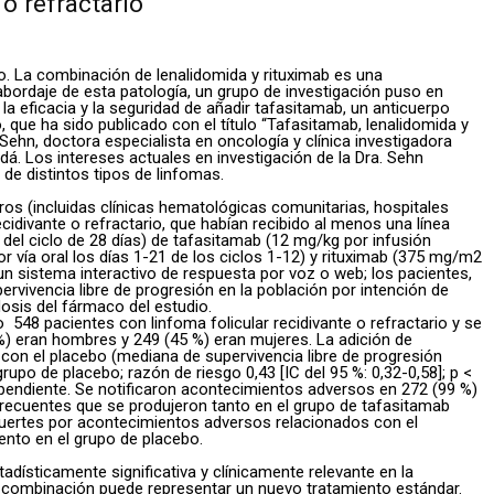
o refractario
nto. La combinación de lenalidomida y rituximab es una
 abordaje de esta patología, un grupo de investigación puso en
a eficacia y la seguridad de añadir tafasitamab, un anticuerpo
 que ha sido publicado con el título “Tafasitamab, lenalidomida y
n Sehn, doctora especialista en oncología y clínica investigadora
á. Los intereses actuales en investigación de la Dra. Sehn
de distintos tipos de linfomas.
ros (incluidas clínicas hematológicas comunitarias, hospitales
cidivante o refractario, que habían recibido al menos una línea
n del ciclo de 28 días) de tafasitamab (12 mg/kg por infusión
or vía oral los días 1-21 de los ciclos 1-12) y rituximab (375 mg/m2
e un sistema interactivo de respuesta por voz o web; los pacientes,
upervivencia libre de progresión en la población por intención de
dosis del fármaco del estudio.
o 548 pacientes con linfoma folicular recidivante o refractario y se
 %) eran hombres y 249 (45 %) eran mujeres. La adición de
 con el placebo (mediana de supervivencia libre de progresión
rupo de placebo; razón de riesgo 0,43 [IC del 95 %: 0,32-0,58]; p <
dependiente. Se notificaron acontecimientos adversos en 272 (99 %)
frecuentes que se produjeron tanto en el grupo de tafasitamab
 muertes por acontecimientos adversos relacionados con el
ento en el grupo de placebo.
adísticamente significativa y clínicamente relevante en la
Esta combinación puede representar un nuevo tratamiento estándar.