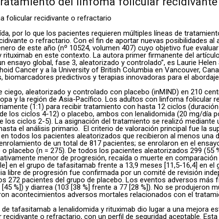
atamiento del linfoma folicular recidivante 
aída, por lo que los pacientes requieren múltiples líneas de tratamie
divante o refractario. Con el fin de aportar nuevas posibilidades al
nero de este año (nº 10524, volumen 407) cuyo objetivo fue evaluar l
ituximab en este contexto. La autora primer firmanente del artículo,
: un ensayo global, fase 3, aleatorizado y controlado”, es Laurie Hele
oid Cancer y a la University of British Columbia en Vancouver, Canad
s, biomarcadores predictivos y terapias innovadoras para el abordaje 
le ciego, aleatorizado y controlado con placebo (inMIND) en 210 cent
a y la región de Asia-Pacífico. Los adultos con linfoma folicular re
oriamente (1:1) para recibir tratamiento con hasta 12 ciclos (duració
15 de los ciclos 4-12) o placebo, ambos con lenalidomida (20 mg/día p
 1 de los ciclos 2-5). La asignación del tratamiento se realizó mediant
sta el análisis primario. El criterio de valoración principal fue la s
ó en todos los pacientes aleatorizados que recibieron al menos una 
l enrolamiento de un total de 817 pacientes; se enrolaron en el ensay
) o placebo (n = 275). De todos los pacientes aleatorizados 299 (55
ificativamente menor de progresión, recaída o muerte en comparación
e] en el grupo de tafasitamab frente a 13,9 meses [11,5-16,4] en el g
encia libre de progresión fue confirmada por un comité de revisión in
 los 272 pacientes del grupo de placebo. Los eventos adversos más 
 [45 %]) y diarrea (103 [38 %] frente a 77 [28 %]). No se produjeron
eron acontecimientos adversos mortales relacionados con el tratami
de tafasitamab a lenalidomida y rituximab dio lugar a una mejora est
ar recidivante o refractario, con un perfil de seguridad aceptable. 