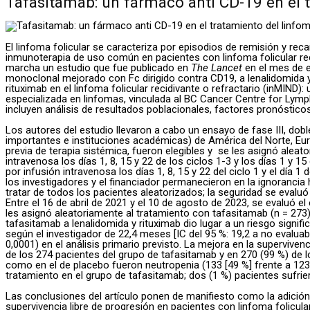
Tafasitamab: un fármaco anti CD-19 en el tr
El linfoma folicular se caracteriza por episodios de remisión y rec
inmunoterapia de uso común en pacientes con linfoma folicular reci
marcha un estudio que fue publicado en
The Lancet
en el mes de e
monoclonal mejorado con Fc dirigido contra CD19, a lenalidomida y r
rituximab en el linfoma folicular recidivante o refractario (inMIND)
especializada en linfomas, vinculada al BC Cancer Centre for Lymph
incluyen análisis de resultados poblacionales, factores pronóstico
Los autores del estudio llevaron a cabo un ensayo de fase III, dob
importantes e instituciones académicas) de América del Norte, Europ
previa de terapia sistémica, fueron elegibles y se les asignó aleat
intravenosa los días 1, 8, 15 y 22 de los ciclos 1-3 y los días 1 y 
por infusión intravenosa los días 1, 8, 15 y 22 del ciclo 1 y el día
los investigadores y el financiador permanecieron en la ignorancia ha
tratar de todos los pacientes aleatorizados; la seguridad se evalu
Entre el 16 de abril de 2021 y el 10 de agosto de 2023, se evaluó e
les asignó aleatoriamente al tratamiento con tafasitamab (n = 273
tafasitamab a lenalidomida y rituximab dio lugar a un riesgo sign
según el investigador de 22,4 meses [IC del 95 %: 19,2 a no evaluabl
0,0001) en el análisis primario previsto. La mejora en la superviv
de los 274 pacientes del grupo de tafasitamab y en 270 (99 %) de
como en el de placebo fueron neutropenia (133 [49 %] frente a 123
tratamiento en el grupo de tafasitamab; dos (1 %) pacientes sufri
Las conclusiones del artículo ponen de manifiesto como la adición 
supervivencia libre de progresión en pacientes con linfoma folicul