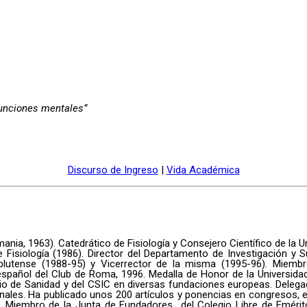
funciones mentales”
Discurso de Ingreso
|
Vida Académica
mania, 1963). Catedrático de Fisiología y Consejero Científico de la
Fisiología (1986). Director del Departamento de Investigación y S
mplutense (1988-95) y Vicerrector de la misma (1995-96). Miemb
español del Club de Roma, 1996. Medalla de Honor de la Universid
io de Sanidad y del CSIC en diversas fundaciones europeas. Delegad
ales. Ha publicado unos 200 artículos y ponencias en congresos, en
 Miembro de la Junta de Fundadores del Colegio Libre de Eméritos