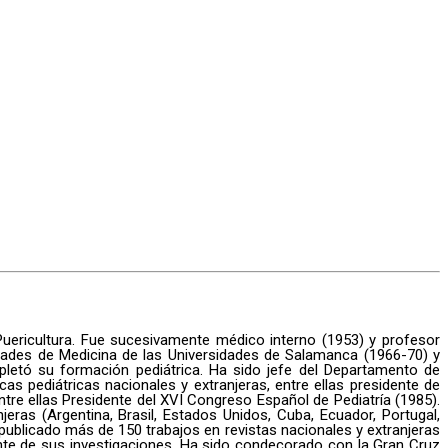
Puericultura. Fue sucesivamente médico interno (1953) y profesor
ultades de Medicina de las Universidades de Salamanca (1966-70) y
pletó su formación pediátrica. Ha sido jefe del Departamento de
as pediátricas nacionales y extranjeras, entre ellas presidente de
tre ellas Presidente del XVI Congreso Español de Pediatría (1985).
ras (Argentina, Brasil, Estados Unidos, Cuba, Ecuador, Portugal,
 Ha publicado más de 150 trabajos en revistas nacionales y extranjeras
ente de sus investigaciones. Ha sido condecorado con la Gran Cruz