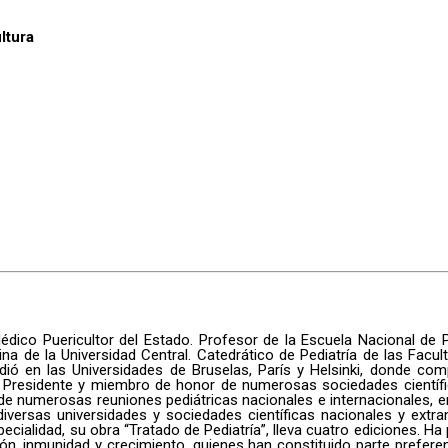
ltura
Médico Puericultor del Estado. Profesor de la Escuela Nacional de 
cina de la Universidad Central. Catedrático de Pediatría de las Fac
ó en las Universidades de Bruselas, París y Helsinki, donde com
a. Presidente y miembro de honor de numerosas sociedades científic
de numerosas reuniones pediátricas nacionales e internacionales, en
ersas universidades y sociedades científicas nacionales y extranje
u especialidad, su obra “Tratado de Pediatría”, lleva cuatro ediciones.
ón, inmunidad y crecimiento, quienes han constituido parte prefer