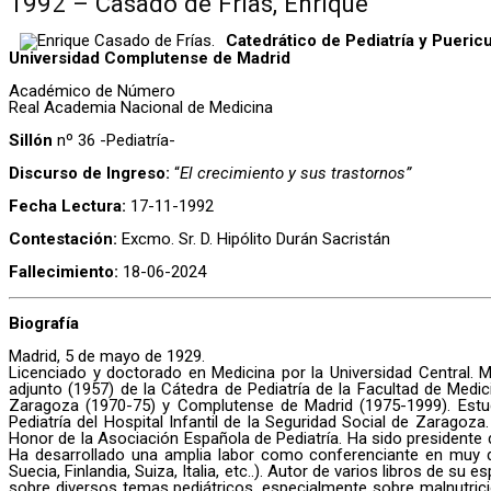
1992 – Casado de Frías, Enrique
Catedrático de Pediatría y Puericu
Universidad Complutense de Madrid
Académico de Número
Real Academia Nacional de Medicina
Sillón
nº 36 -Pediatría-
Discurso de Ingreso:
“
El crecimiento y sus trastornos”
Fecha Lectura:
17-11-1992
Contestación:
Excmo. Sr. D. Hipólito Durán Sacristán
Fallecimiento:
18-06-2024
Biografía
Madrid, 5 de mayo de 1929.
Licenciado y doctorado en Medicina por la Universidad Central. 
adjunto (1957) de la Cátedra de Pediatría de la Facultad de Medi
Zaragoza (1970-75) y Complutense de Madrid (1975-1999). Estudi
Pediatría del Hospital Infantil de la Seguridad Social de Zaragoz
Honor de la Asociación Española de Pediatría. Ha sido presidente 
Ha desarrollado una amplia labor como conferenciante en muy div
Suecia, Finlandia, Suiza, Italia, etc..). Autor de varios libros de s
sobre diversos temas pediátricos, especialmente sobre malnutrici