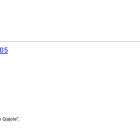
005
 Quijote”,