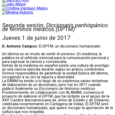
Segunda sesión:
Diccionario panhispánico
de términos médicos (DPTM)
Jueves 1 de junio de 2017
D. Antonio Campos:
El
DPTM
, un diccionario humanizado.
Un idioma es un modo de sentir el universo. En medicina, la
palabra es el vehículo esencial para la comunicación personal y
para expresar la ciencia y comunicarla.
Detrás de la medicina en español existe una cultura de prestigio
en una ciencia ejercida durante siglos en ambos continentes.
Somos responsables de garantizar la unidad básica del idioma,
recogiendo a su vez la riqueza y diversidad.
La RANM ha tenido a lo largo de su existencia varias tentativas
de elaboración de un diccionario, pero fue en 2011 cuando
publicó finalmente su
Diccionario de términos médicos
.
Posteriormente, en colaboración con ALANAM, comienza el
proyecto de elaborar el
DPTM
, que ha recibido ya el apoyo de la
XXV Cumbre Iberoamericana de Jefes de Estado y de Gobierno
celebrada recientemente en Cartagena de Indias. El
DPTM
será
un diccionario humanizado, que quiere recoger la aportación de la
cultura que nos respalda.