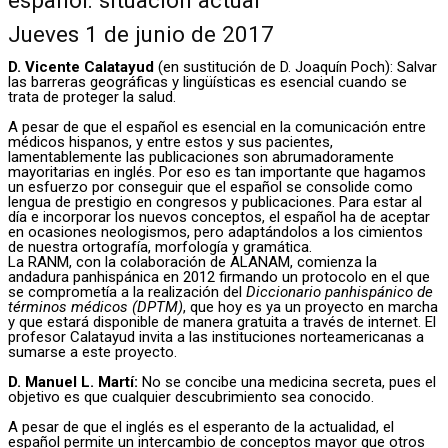
Jueves 1 de junio de 2017
D. Vicente Calatayud
(en sustitución de D. Joaquín Poch): Salvar
las barreras geográficas y lingüísticas es esencial cuando se
trata de proteger la salud.
A pesar de que el español es esencial en la comunicación entre
médicos hispanos, y entre estos y sus pacientes,
lamentablemente las publicaciones son abrumadoramente
mayoritarias en inglés. Por eso es tan importante que hagamos
un esfuerzo por conseguir que el español se consolide como
lengua de prestigio en congresos y publicaciones. Para estar al
día e incorporar los nuevos conceptos, el español ha de aceptar
en ocasiones neologismos, pero adaptándolos a los cimientos
de nuestra ortografía, morfología y gramática.
La RANM, con la colaboración de ALANAM, comienza la
andadura panhispánica en 2012 firmando un protocolo en el que
se comprometía a la realización del
Diccionario panhispánico de
términos médicos (DPTM)
, que hoy es ya un proyecto en marcha
y que estará disponible de manera gratuita a través de internet. El
profesor Calatayud invita a las instituciones norteamericanas a
sumarse a este proyecto.
D. Manuel L. Martí:
No se concibe una medicina secreta, pues el
objetivo es que cualquier descubrimiento sea conocido.
A pesar de que el inglés es el esperanto de la actualidad, el
español permite un intercambio de conceptos mayor que otros