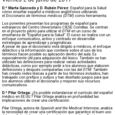
D.ª Marta Gancedo y D. Rubén Pérez:
Español para la Salud:
cómo enseñar español a médicos anglófonos utilizando
el
Diccionario de términos médicos (DTM)
como herramienta.
Los ponentes presentan los programas de español para
extranjeros del Centro Universitario CIESE Comillas. Se centran
en el proyecto piloto para utilizar el
DTM
en un curso de
enseñanza de “Español para la Salud”. El curso se realiza con un
enfoque comunicativo, activo y centrado en desarrollar
estrategias de aprendizaje y pragmáticas.
A pesar de que el diccionario está dirigido a médicos, el enfoque
didáctico y la información que contiene sobre el uso de los
términos hacen posible su aplicación dentro del aula. Es
especialmente útil para adquisición del léxico. También se han
utilizado las definiciones para realizar varias actividades
didácticas, como por ejemplo pedir a los alumnos que elaboren
definiciones y después compararlas con las del
DTM
. También
han creado redes léxicas a partir de los términos incluidos, han
trabajado con prefijos y sufijos y han diseñado juegos para que
los alumnos utilicen el diccionario y mejoren sus recursos
comunicativos.
D.ª Pilar Ortega:
¿Es posible estandarizar el currículo del español
médico en EE.UU.? Pilar Ortega analiza en profundidad las
implicaciones de crear una certificación.
Pilar Ortega, autora de
Spanish and the Medical Interview
, analiza
la necesidad de crear una certificación que garantice el buen uso