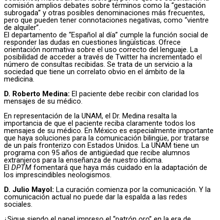
comisión amplios debates sobre términos como la “gestación
subrogada” y otras posibles denominaciones más frecuentes,
pero que pueden tener connotaciones negativas, como “vientre
de alquiler”.
El departamento de “Español al día” cumple la función social de
responder las dudas en cuestiones lingüísticas. Ofrece
orientación normativa sobre el uso correcto del lenguaje. La
posibilidad de acceder a través de Twitter ha incrementado el
número de consultas recibidas. Se trata de un servicio a la
sociedad que tiene un correlato obvio en el ámbito de la
medicina.
D. Roberto Medina:
El paciente debe recibir con claridad los
mensajes de su médico.
En representación de la UNAM, el Dr. Medina resalta la
importancia de que el paciente reciba claramente todos los
mensajes de su médico. En México es especialmente importante
que haya soluciones para la comunicación bilingüe, por tratarse
de un país fronterizo con Estados Unidos. La UNAM tiene un
programa con 95 años de antigüedad que recibe alumnos
extranjeros para la enseñanza de nuestro idioma.
El
DPTM
fomentará que haya más cuidado en la adaptación de
los imprescindibles neologismos.
D. Julio Mayol:
La curación comienza por la comunicación. Y la
comunicación actual no puede dar la espalda a las redes
sociales.
¿Sigue siendo el papel impreso el “patrón oro” en la era de