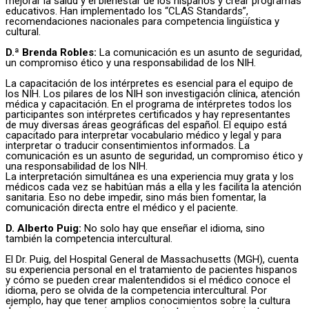
mejorar la salud y el bienestar de los hispanos y crear programas
educativos. Han implementado los “CLAS Standards”,
recomendaciones nacionales para competencia lingüística y
cultural.
D.ª Brenda Robles:
La comunicación es un asunto de seguridad,
un compromiso ético y una responsabilidad de los NIH.
La capacitación de los intérpretes es esencial para el equipo de
los NIH. Los pilares de los NIH son investigación clínica, atención
médica y capacitación. En el programa de intérpretes todos los
participantes son intérpretes certificados y hay representantes
de muy diversas áreas geográficas del español. El equipo está
capacitado para interpretar vocabulario médico y legal y para
interpretar o traducir consentimientos informados. La
comunicación es un asunto de seguridad, un compromiso ético y
una responsabilidad de los NIH.
La interpretación simultánea es una experiencia muy grata y los
médicos cada vez se habitúan más a ella y les facilita la atención
sanitaria. Eso no debe impedir, sino más bien fomentar, la
comunicación directa entre el médico y el paciente.
D. Alberto Puig:
No solo hay que enseñar el idioma, sino
también la competencia intercultural.
El Dr. Puig, del Hospital General de Massachusetts (MGH), cuenta
su experiencia personal en el tratamiento de pacientes hispanos
y cómo se pueden crear malentendidos si el médico conoce el
idioma, pero se olvida de la competencia intercultural. Por
ejemplo, hay que tener amplios conocimientos sobre la cultura