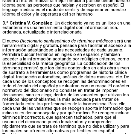
Nuestro reto es realizar la mejor medicina posible desde nuestro
idioma para las personas que hablan y escriben en español. El
lenguaje médico es el modo de sentir y de expresar en nuestro
idioma el dolor y la esperanza del ser humano.
D.ª Cristina V. González:
Un diccionario ya no es un libro en una
estantería: es una herramienta digital con información rica,
ordenada, actualizada e interrelacionada.
El nuevo
Diccionario panhispánico de términos médicos
será una
herramienta digital y gratuita, pensada para facilitar el acceso a la
información adaptándose a las necesidades de cada usuario.
Permitirá buscar términos en inglés o en español, y también
acceder a la información acotando por múltiples criterios, como
la especialidad o la marca geográfica. La codificación de los
términos permitirá que los datos contenidos en esta obra sirvan
de sustrato a herramientas como programas de historia clínica
digital, traducción automática, análisis de datos masivos, etc. De
cada uno de los conceptos se recogen las denominaciones en
todo el ámbito del español y se ilustran con un mapa. El carácter
normativo del diccionario no consiste en tratar de imponer
decisiones, sino en elegir, dentro de las variantes que utilizan los
médicos hispanohablantes, la más adecuada para tratar de
fomentarla entre los profesionales de la biomedicina. Para ello,
cada una de las variantes que se recogen aporta información que
indica si es desaconsejada y por qué motivo. Se recogen incluso
términos incorrectos, que aparecen tachados, para que el
usuario del diccionario pueda localizarlos y comprender
rápidamente que se trata de términos que no debe utilizar y para
los cuales se ofrecen alternativas preferibles en español.