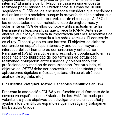
internet? El análisis del Dr. Mayol se basa en una encuesta
realizada por él mismo en Twitter entre sus más de 18.000
seguidores. El 55% de los encuestados considera que escribimos
mal en las redes sociales, aunque la mayoría de ellos estima que
son capaces de entender correctamente el mensaje. Al 63% de
los encuestados no les molesta el uso de anglicismos, y
solamente un 13% de ellos conoce y utiliza actualmente las
herramientas lexicográficas que ofrece la RANM. Ante este
análisis, el Dr. Mayol resalta la importancia para las Academias de
colaborar y no dar la espalda a las redes sociales. El contenido
es el rey. El canal ya no es una barrera. El objetivo es elaborar
contenido en español que interese, y uno de los mayores
intereses del ser humano es comunicarse y entenderse.
Para que el
DPTM
sea útil, es imprescindible popularizarlo en las
redes haciendo publicidad de los términos de actualidad,
realizando divulgación entre usuarios y colaborando con
profesionales y medios de comunicación. Por otro lado, el
objetivo del
DPTM
debe ser convertirse en el estándar para
aplicaciones digitales médicas (historia clínica electrónica,
análisis de big data, etc.).
D.ª Cristina Vázquez-Mateo:
Españoles científicos en USA.
Presenta la asociación ECUSA y su función en el fomento de la
ciencia en español en los Estados Unidos. Está formada por
voluntarios y sus objetivos son divulgar ciencia en español y
ayudar a los científicos españoles que investigan y trabajan en
los Estados Unidos.