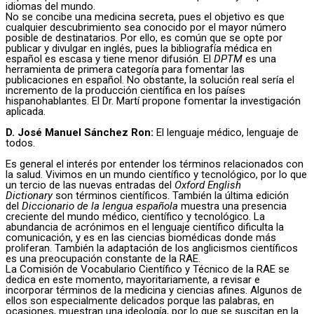
idiomas del mundo.
No se concibe una medicina secreta, pues el objetivo es que
cualquier descubrimiento sea conocido por el mayor número
posible de destinatarios. Por ello, es común que se opte por
publicar y divulgar en inglés, pues la bibliografía médica en
español es escasa y tiene menor difusión. El
DPTM
es una
herramienta de primera categoría para fomentar las
publicaciones en español. No obstante, la solución real sería el
incremento de la producción científica en los países
hispanohablantes. El Dr. Martí propone fomentar la investigación
aplicada.
D. José Manuel Sánchez Ron:
El lenguaje médico, lenguaje de
todos.
Es general el interés por entender los términos relacionados con
la salud. Vivimos en un mundo científico y tecnológico, por lo que
un tercio de las nuevas entradas del
Oxford English
Dictionary
son términos científicos. También la última edición
del
Diccionario de la lengua española
muestra una presencia
creciente del mundo médico, científico y tecnológico. La
abundancia de acrónimos en el lenguaje científico dificulta la
comunicación, y es en las ciencias biomédicas donde más
proliferan. También la adaptación de los anglicismos científicos
es una preocupación constante de la RAE.
La Comisión de Vocabulario Científico y Técnico de la RAE se
dedica en este momento, mayoritariamente, a revisar e
incorporar términos de la medicina y ciencias afines. Algunos de
ellos son especialmente delicados porque las palabras, en
ocasiones, muestran una ideología, por lo que se suscitan en la