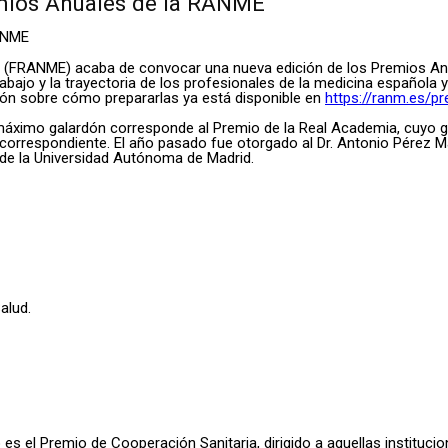
emios Anuales de la RANME
a (FRANME) acaba de convocar una nueva edición de los Premios An
abajo y la trayectoria de los profesionales de la medicina española y
ión sobre cómo prepararlas ya está disponible en
https://ranm.es/p
el máximo galardón corresponde al Premio de la Real Academia, cuyo g
correspondiente. El año pasado fue otorgado al Dr. Antonio Pérez Ma
o de la Universidad Autónoma de Madrid.
alud.
s el Premio de Cooperación Sanitaria, dirigido a aquellas instituci