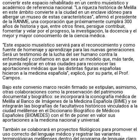
convertir este espacio rehabilitado en un centro museístico y
académico de referencia nacional. “La riqueza histórica de Melilla
en este ámbito convierte a la ciudad en un enclave idóneo para
albergar un museo de estas características”, afirmó el presidente
de la RANME, una corporación que próximamente cumplirá 300
años de historia y que, entre otros fines, persigue contribuir,
fomentar y velar por el progreso, la investigación, la docencia y el
mejor y mayor conocimiento de la ciencia médica.
“Este espacio museístico servirá para el reconocimiento y como
fuente de homenaje y aprendizaje para las nuevas generaciones.
Será un testimonio de la lucha del ser humano contra la
enfermedad y confiamos en que sea un modelo que, más tarde,
se pueda replicar en otras ciudades para reconocer las
aportaciones médicas que las distintas figuras españolas
hicieron a la medicina española”, explicó, por su parte, el Prof.
Campos.
Bajo este convenio marco recién firmado se estipulan, asimismo,
otras colaboraciones como la preservación del patrimonio
documental y biográfico: se incorporará la iconografía médica de
Melilla al Banco de Imágenes de la Medicina Española (BIME) y se
integrarán las biografías de facultativos históricos vinculados a la
ciudad melillense en el Diccionario Biográfico de Médicos
Españoles (BIOMEDES) con el fin de poner en valor sus
aportaciones a la medicina nacional y universal.
También se colaborará en proyectos filológicos para promover el
uso correcto del lenguaje médico y registrar las variantes
terminológicas melillenses dentro del programa de lenguaje claro