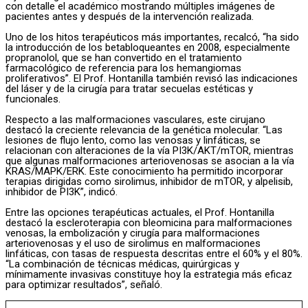
con detalle el académico mostrando múltiples imágenes de
pacientes antes y después de la intervención realizada.
Uno de los hitos terapéuticos más importantes, recalcó, “ha sido
la introducción de los betabloqueantes en 2008, especialmente
propranolol, que se han convertido en el tratamiento
farmacológico de referencia para los hemangiomas
proliferativos”. El Prof. Hontanilla también revisó las indicaciones
del láser y de la cirugía para tratar secuelas estéticas y
funcionales.
Respecto a las malformaciones vasculares, este cirujano
destacó la creciente relevancia de la genética molecular. “Las
lesiones de flujo lento, como las venosas y linfáticas, se
relacionan con alteraciones de la vía PI3K/AKT/mTOR, mientras
que algunas malformaciones arteriovenosas se asocian a la vía
KRAS/MAPK/ERK. Este conocimiento ha permitido incorporar
terapias dirigidas como sirolimus, inhibidor de mTOR, y alpelisib,
inhibidor de PI3K”, indicó.
Entre las opciones terapéuticas actuales, el Prof. Hontanilla
destacó la escleroterapia con bleomicina para malformaciones
venosas, la embolización y cirugía para malformaciones
arteriovenosas y el uso de sirolimus en malformaciones
linfáticas, con tasas de respuesta descritas entre el 60% y el 80%.
“La combinación de técnicas médicas, quirúrgicas y
mínimamente invasivas constituye hoy la estrategia más eficaz
para optimizar resultados”, señaló.