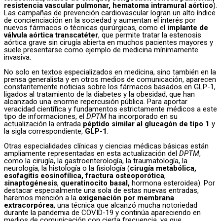
resistencia vascular pulmonar, hematoma intramural aórtico
).
Las campañas de prevención cardiovascular logran un alto índice
de concienciación en la sociedad y aumentan el interés por
nuevos fármacos o técnicas quirúrgicas, como el
implante de
válvula aórtica transcatéter
, que permite tratar la estenosis
aórtica grave sin cirugía abierta en muchos pacientes mayores y
suele presentarse como ejemplo de medicina mínimamente
invasiva.
No solo en textos especializados en medicina, sino también en la
prensa generalista y en otros medios de comunicación, aparecen
constantemente noticias sobre los fármacos basados en GLP-1,
ligados al tratamiento de la diabetes y la obesidad, que han
alcanzado una enorme repercusión pública. Para aportar
veracidad científica y fundamentos estrictamente médicos a este
tipo de informaciones, el
DPTM
ha incorporado en su
actualización la entrada
péptido similar al glucagón de tipo 1
y
la sigla correspondiente,
GLP-1
.
Otras especialidades clínicas y ciencias médicas básicas están
ampliamente representadas en esta actualización del
DPTM
,
como la cirugía, la gastroenterología, la traumatología, la
neurología, la histología o la fisiología (
cirugía metabólica,
esofagitis eosinofílica, fractura osteoporótica
,
sinaptogénesis
,
queratinocito basal,
hormona esteroidea). Por
destacar especialmente una sola de estas nuevas entradas,
haremos mención a la
oxigenación por membrana
extracorpórea
, una técnica que alcanzó mucha notoriedad
durante la pandemia de COVID-19 y continúa apareciendo en
medios de comunicación con cierta frecuencia, ya que