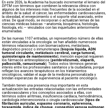
En este 2026, la Academia ha buscado incrementar el lemario del
DPTM
con términos que combinen la relevancia clínica con
algunos de los intereses más frecuentes de la sociedad en el
ámbito de la salud: el cáncer, las enfermedades cardiovasculares,
la obesidad, el envejecimiento o el soporte vital avanzado, entre
otras. De igual modo, se incorporan o actualizan lemas de las
ciencias médicas básicas —anatomía, bioquímica, histología,
fisiología, etc.— vinculados con las inquietudes anteriormente
enumeradas.
De las nuevas 1107 entradas, un representativo número de ellas
están vinculadas a la oncología: se han añadido numerosos
términos relacionados con biomarcadores, metástasis,
diagnóstico precoz o inmunoterapia (
biopsia líquida, ADN
tumoral circulante, metástasis cerebral, carga tumoral,
quimioterapia de mantenimiento
); mención especial requieren
los fármacos antineoplásicos (
pembrolizumab, olaparib,
palbociclib, ramucirumab
). Todos estos términos generan
interés entre los profesionales sanitarios y la ciudadanía, porque
reflejan los avances terapéuticos en los tratamientos
oncológicos, validan el auge de la medicina personalizada y
brindan esperanzas de supervivencia al paciente oncológico.
También tienen una presencia muy importante en esta
actualización las entradas relacionadas con las enfermedades
cardiovasculares y los conceptos asociados a ellas, con
términos sobre arritmias, insuficiencia cardíaca, hemodinámica,
cardiología intervencionista o cirugía cardiovascular (
tipos de
fibrilación auricular, espasmo coronario, eplerenona,
torasemida, índice de choque, congestión venosa pulmonar,