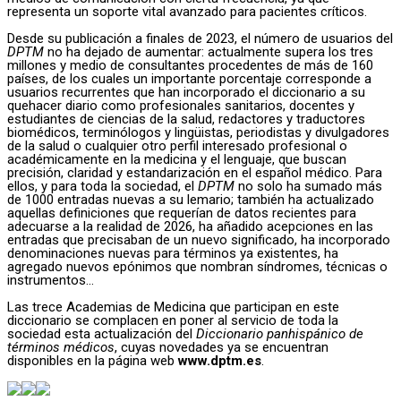
representa un soporte vital avanzado para pacientes críticos.
Desde su publicación a finales de 2023, el número de usuarios del
DPTM
no ha dejado de aumentar: actualmente supera los tres
millones y medio de consultantes procedentes de más de 160
países, de los cuales un importante porcentaje corresponde a
usuarios recurrentes que han incorporado el diccionario a su
quehacer diario como profesionales sanitarios, docentes y
estudiantes de ciencias de la salud, redactores y traductores
biomédicos, terminólogos y lingüistas, periodistas y divulgadores
de la salud o cualquier otro perfil interesado profesional o
académicamente en la medicina y el lenguaje, que buscan
precisión, claridad y estandarización en el español médico. Para
ellos, y para toda la sociedad, el
DPTM
no solo ha sumado más
de 1000 entradas nuevas a su lemario; también ha actualizado
aquellas definiciones que requerían de datos recientes para
adecuarse a la realidad de 2026, ha añadido acepciones en las
entradas que precisaban de un nuevo significado, ha incorporado
denominaciones nuevas para términos ya existentes, ha
agregado nuevos epónimos que nombran síndromes, técnicas o
instrumentos…
Las trece Academias de Medicina que participan en este
diccionario se complacen en poner al servicio de toda la
sociedad esta actualización del
Diccionario panhispánico de
términos médicos
, cuyas novedades ya se encuentran
disponibles en la página web
www.dptm.es
.