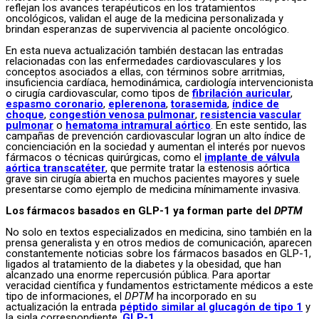
reflejan los avances terapéuticos en los tratamientos
oncológicos, validan el auge de la medicina personalizada y
brindan esperanzas de supervivencia al paciente oncológico.
En esta nueva actualización también destacan las entradas
relacionadas con las enfermedades cardiovasculares y los
conceptos asociados a ellas, con términos sobre arritmias,
insuficiencia cardíaca, hemodinámica, cardiología intervencionista
o cirugía cardiovascular, como tipos de
fibrilación auricular
,
espasmo coronario
,
eplerenona
,
torasemida
,
índice de
choque
,
congestión venosa pulmonar
,
resistencia vascular
pulmonar
o
hematoma intramural aórtico
. En este sentido, las
campañas de prevención cardiovascular logran un alto índice de
concienciación en la sociedad y aumentan el interés por nuevos
fármacos o técnicas quirúrgicas, como el
implante de válvula
aórtica transcatéter
, que permite tratar la estenosis aórtica
grave sin cirugía abierta en muchos pacientes mayores y suele
presentarse como ejemplo de medicina mínimamente invasiva.
Los fármacos basados en GLP-1 ya forman parte del
DPTM
No solo en textos especializados en medicina, sino también en la
prensa generalista y en otros medios de comunicación, aparecen
constantemente noticias sobre los fármacos basados en GLP-1,
ligados al tratamiento de la diabetes y la obesidad, que han
alcanzado una enorme repercusión pública. Para aportar
veracidad científica y fundamentos estrictamente médicos a este
tipo de informaciones, el
DPTM
ha incorporado en su
actualización la entrada
péptido similar al glucagón de tipo 1
y
la sigla correspondiente,
GLP-1
.