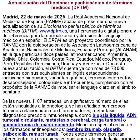
Actualización del Diccionario panhispánico de términos
médicos (DPTM)
Madrid, 22 de mayo de 2026.
La Real Academia Nacional de
Medicina de España (RANME) acaba de presentar una nueva
actualización de su
Diccionario panhispánico de términos
médicos
(
DPTM
),
www.dptm.es
, una herramienta digital pionera y
de referencia para la normalización y difusión del lenguaje
médico en español. El
DPTM
es un proyecto coordinado por la
RANME con la colaboración de la Asociación Latinoamericana de
Academias Nacionales de Medicina, España y Portugal (ALANAM)
en la que participan doce países latinoamericanos: Argentina,
Bolivia, Chile, Colombia, Costa Rica, Ecuador, México, Paraguay,
Perú, República Dominicana, Uruguay y Venezuela. Con esta
nueva actualización, el
DPTM
cuenta ya con más de 73.000
entradas con sus equivalentes en inglés estadounidense,
incluyendo sinónimos, variantes gráficas, términos incorrectos,
desaconsejados, coloquiales e infrecuentes, cumpliendo con el
propósito de la RANME de impulsar el lenguaje claro en el ámbito
sanitario.
De las nuevas 1107 entradas, un significativo número de ellas
están vinculadas a la oncología: se han añadido numerosos
términos relacionados con biomarcadores, metástasis,
diagnóstico precoz o inmunoterapia, como
biopsia líquida
,
ADN
tumoral circulante
,
metástasis cerebral
,
carga tumoral
o
quimioterapia de mantenimiento
. Mención especial requieren
los fármacos antineoplásicos:
pembrolizumab
,
olaparib
,
palbociclib
,
ramucirumab
. Todos estos términos generan
interés entre los profesionales sanitarios y la ciudadanía, porque