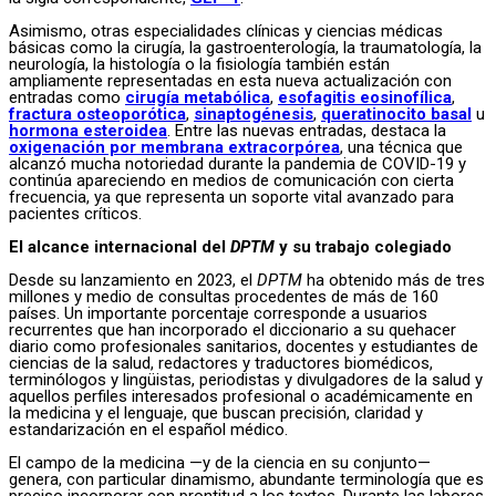
Asimismo, otras especialidades clínicas y ciencias médicas
básicas como la cirugía, la gastroenterología, la traumatología, la
neurología, la histología o la fisiología también están
ampliamente representadas en esta nueva actualización con
entradas como
cirugía metabólica
,
esofagitis eosinofílica
,
fractura osteoporótica
,
sinaptogénesis
,
queratinocito basal
u
hormona esteroidea
. Entre las nuevas entradas, destaca la
oxigenación por membrana extracorpórea
, una técnica que
alcanzó mucha notoriedad durante la pandemia de COVID-19 y
continúa apareciendo en medios de comunicación con cierta
frecuencia, ya que representa un soporte vital avanzado para
pacientes críticos.
El alcance internacional del
DPTM
y su trabajo colegiado
Desde su lanzamiento en 2023, el
DPTM
ha obtenido más de tres
millones y medio de consultas procedentes de más de 160
países. Un importante porcentaje corresponde a usuarios
recurrentes que han incorporado el diccionario a su quehacer
diario como profesionales sanitarios, docentes y estudiantes de
ciencias de la salud, redactores y traductores biomédicos,
terminólogos y lingüistas, periodistas y divulgadores de la salud y
aquellos perfiles interesados profesional o académicamente en
la medicina y el lenguaje, que buscan precisión, claridad y
estandarización en el español médico.
El campo de la medicina —y de la ciencia en su conjunto—
genera, con particular dinamismo, abundante terminología que es