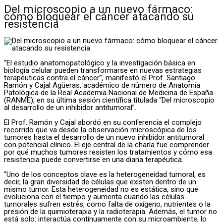
Del microscopio a un nuevo fármaco:
cómo bloquear el cáncer atacando su
resistencia
“El estudio anatomopatológico y la investigación básica en
biología celular pueden transformarse en nuevas estrategias
terapéuticas contra el cáncer”, manifestó el Prof. Santiago
Ramón y Cajal Agüeras, académico de número de Anatomía
Patológica de la Real Academia Nacional de Medicina de España
(RANME), en su última sesión científica titulada “Del microscopio
al desarrollo de un inhibidor antitumoral”.
El Prof. Ramón y Cajal abordó en su conferencia el complejo
recorrido que va desde la observación microscópica de los
tumores hasta el desarrollo de un nuevo inhibidor antitumoral
con potencial clínico. El eje central de la charla fue comprender
por qué muchos tumores resisten los tratamientos y cómo esa
resistencia puede convertirse en una diana terapéutica.
“Uno de los conceptos clave es la heterogeneidad tumoral, es
decir, la gran diversidad de células que existen dentro de un
mismo tumor. Esta heterogeneidad no es estática, sino que
evoluciona con el tiempo y aumenta cuando las células
tumorales sufren estrés, como falta de oxígeno, nutrientes o la
presión de la quimioterapia y la radioterapia. Además, el tumor no
está solo: interactúa continuamente con su microambiente, lo