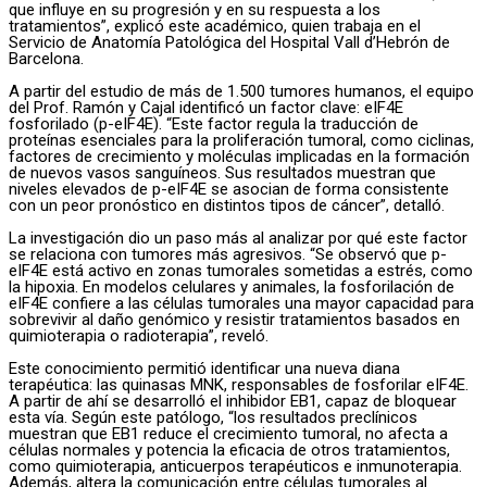
que influye en su progresión y en su respuesta a los
tratamientos”, explicó este académico, quien trabaja en el
Servicio de Anatomía Patológica del Hospital Vall d’Hebrón de
Barcelona.
A partir del estudio de más de 1.500 tumores humanos, el equipo
del Prof. Ramón y Cajal identificó un factor clave: eIF4E
fosforilado (p-eIF4E). “Este factor regula la traducción de
proteínas esenciales para la proliferación tumoral, como ciclinas,
factores de crecimiento y moléculas implicadas en la formación
de nuevos vasos sanguíneos. Sus resultados muestran que
niveles elevados de p-eIF4E se asocian de forma consistente
con un peor pronóstico en distintos tipos de cáncer”, detalló.
La investigación dio un paso más al analizar por qué este factor
se relaciona con tumores más agresivos. “Se observó que p-
eIF4E está activo en zonas tumorales sometidas a estrés, como
la hipoxia. En modelos celulares y animales, la fosforilación de
eIF4E confiere a las células tumorales una mayor capacidad para
sobrevivir al daño genómico y resistir tratamientos basados en
quimioterapia o radioterapia”, reveló.
Este conocimiento permitió identificar una nueva diana
terapéutica: las quinasas MNK, responsables de fosforilar eIF4E.
A partir de ahí se desarrolló el inhibidor EB1, capaz de bloquear
esta vía. Según este patólogo, “los resultados preclínicos
muestran que EB1 reduce el crecimiento tumoral, no afecta a
células normales y potencia la eficacia de otros tratamientos,
como quimioterapia, anticuerpos terapéuticos e inmunoterapia.
Además, altera la comunicación entre células tumorales al