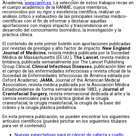
Academia,
www.ranm.es
. La selección de estos trabajos recae en
el cuerpo académico de la RANME, cuyos miembros,
reconocidos por su rigor y excelencia científica, realizan un
análisis crítico y exhaustivo de las principales revistas médico-
científicas con el fin de informar y destacar aquellas
aportaciones con mayor impacto y trascendencia en el
desarrollo del conocimiento biomédico, la investigación y la
práctica clínica.
El contenido de este primer boletín son aportaciones publicadas
por revistas de prestigio y alto factor de impacto:
New England
Journal of Medicine
, revista médica publicada por la Sociedad
Médica de Massachusetts (EE.UU.);
The Lancet
, revista médica
británica, publicada semanalmente por The Lancet Publishing
Group Clinical;
Clinical Infectious Diseases
, publicación líder en
el campo de las enfermedades infecciosas y revista oficial de la
Sociedad de Enfermedades Infecciosas de América editada por
Oxford Academic;
JAMA
, Journal of the American Medical
Association, revista médica publicada por la Asociación Médica
Estadounidense de forma semanal desde 1883, y
Journal of
Craniofacial Surgery
, revista internacional dedicada al arte y la
ciencia esenciales para la práctica global de la cirugía
craneofacial, la cirugía maxilofacial, la cirugía de la base del
cráneo y la cirugía plástica pediátrica.
En esta primera publicación, se pueden encontrar los siguientes
artículos científicos (puedes pinchar en los siguientes titulares
para ver el contenido):
Nuevas expectativas para el cáncer de cabeza y cuello