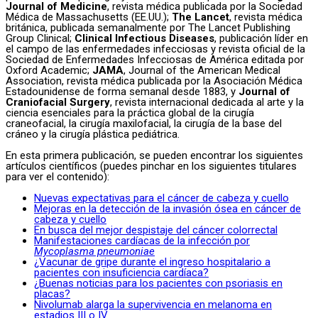
Journal of Medicine
, revista médica publicada por la Sociedad
Médica de Massachusetts (EE.UU.);
The Lancet
, revista médica
británica, publicada semanalmente por The Lancet Publishing
Group Clinical;
Clinical Infectious Diseases
, publicación líder en
el campo de las enfermedades infecciosas y revista oficial de la
Sociedad de Enfermedades Infecciosas de América editada por
Oxford Academic;
JAMA
, Journal of the American Medical
Association, revista médica publicada por la Asociación Médica
Estadounidense de forma semanal desde 1883, y
Journal of
Craniofacial Surgery
, revista internacional dedicada al arte y la
ciencia esenciales para la práctica global de la cirugía
craneofacial, la cirugía maxilofacial, la cirugía de la base del
cráneo y la cirugía plástica pediátrica.
En esta primera publicación, se pueden encontrar los siguientes
artículos científicos (puedes pinchar en los siguientes titulares
para ver el contenido):
Nuevas expectativas para el cáncer de cabeza y cuello
Mejoras en la detección de la invasión ósea en cáncer de
cabeza y cuello
En busca del mejor despistaje del cáncer colorrectal
Manifestaciones cardíacas de la infección por
Mycoplasma pneumoniae
¿Vacunar de gripe durante el ingreso hospitalario a
pacientes con insuficiencia cardíaca?
¿Buenas noticias para los pacientes con psoriasis en
placas?
Nivolumab alarga la supervivencia en melanoma en
estadios III o IV