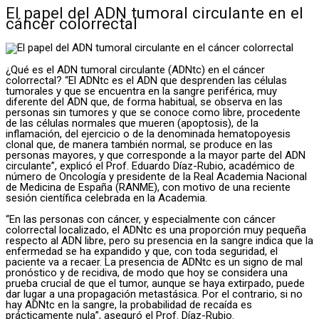
El papel del ADN tumoral circulante en el
cáncer colorrectal
¿Qué es el ADN tumoral circulante (ADNtc) en el cáncer
colorrectal? “El ADNtc es el ADN que desprenden las células
tumorales y que se encuentra en la sangre periférica, muy
diferente del ADN que, de forma habitual, se observa en las
personas sin tumores y que se conoce como libre, procedente
de las células normales que mueren (apoptosis), de la
inflamación, del ejercicio o de la denominada hematopoyesis
clonal que, de manera también normal, se produce en las
personas mayores, y que corresponde a la mayor parte del ADN
circulante”, explicó el Prof. Eduardo Díaz-Rubio, académico de
número de Oncología y presidente de la Real Academia Nacional
de Medicina de España (RANME), con motivo de una reciente
sesión científica celebrada en la Academia.
“En las personas con cáncer, y especialmente con cáncer
colorrectal localizado, el ADNtc es una proporción muy pequeña
respecto al ADN libre, pero su presencia en la sangre indica que la
enfermedad se ha expandido y que, con toda seguridad, el
paciente va a recaer. La presencia de ADNtc es un signo de mal
pronóstico y de recidiva, de modo que hoy se considera una
prueba crucial de que el tumor, aunque se haya extirpado, puede
dar lugar a una propagación metastásica. Por el contrario, si no
hay ADNtc en la sangre, la probabilidad de recaída es
prácticamente nula”, aseguró el Prof. Díaz-Rubio.