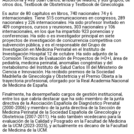
Autónoma y Rey Juan Carlos, ambas de Madrid, y sus grupos, de
otros dos, Textbook de Obstetricia y Textbook de Ginecología.
Es autor de 80 capítulos en libros, 740 nacionales 74 y 6
internacionales. Tiene 515 comunicaciones en congresos, 289
nacionales y 226 internacionales. Ha sido profesor Invitado en
409 congresos, cursos y reuniones, 303 nacionales y 106
internacionales, en los que ha impartido 923 ponencias y
conferencias. Ha sido o es investigador principal en siete
proyectos de investigación de concurrencia competitiva con
subvención pública, y es el responsable del Grupo de
Investigación en Medicina Perinatal en el Instituto de
Investigación Hospital 12 de octubre. Ha sido adjunto de la
Comisión Técnica de Evaluación de Proyectos de I+D+I, área de
pediatría, medicina perinatal, anomalías congénitas y del
metabolismo del Instituto de Salud Carlos III del Ministerio de
Ciencia e Innovación. Ha recibido premios de la Sociedad
Madrileña de Ginecología y Obstetricia y el Premio Obieta a la
trayectoria profesional, otorgado por la Real Academia Nacional
de Medicina de España.
Finalmente, ha desempeñado cargos de gestión institucional,
entre los que cabría destacar que ha sido miembro de la junta
directiva de la Asociación Española de Diagnóstico Prenatal
(2000-2006) y miembro de la junta directiva de la Sección de
Medicina Perinatal de la Sociedad Española de Ginecología y
Obstetricia (2007-2011). Ha sido también vicedecano para la
evaluación de la Calidad y Posgrado en la Facultad de Medicina
de la UCM (2023-2025), y actualmente es decano de la Facultad
de Medicina de la UCM.