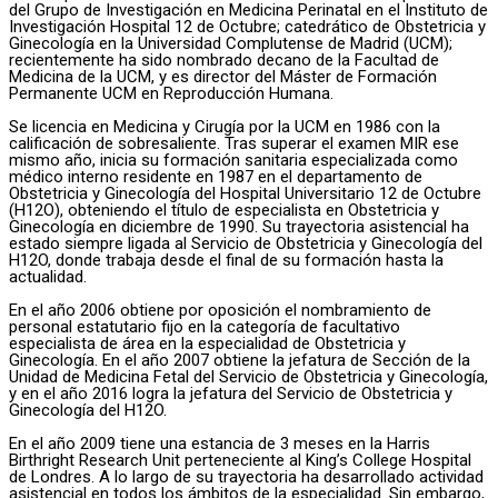
del Grupo de Investigación en Medicina Perinatal en el Instituto de
Investigación Hospital 12 de Octubre; catedrático de Obstetricia y
Ginecología en la Universidad Complutense de Madrid (UCM);
recientemente ha sido nombrado decano de la Facultad de
Medicina de la UCM, y es director del Máster de Formación
Permanente UCM en Reproducción Humana.
Se licencia en Medicina y Cirugía por la UCM en 1986 con la
calificación de sobresaliente. Tras superar el examen MIR ese
mismo año, inicia su formación sanitaria especializada como
médico interno residente en 1987 en el departamento de
Obstetricia y Ginecología del Hospital Universitario 12 de Octubre
(H12O), obteniendo el título de especialista en Obstetricia y
Ginecología en diciembre de 1990. Su trayectoria asistencial ha
estado siempre ligada al Servicio de Obstetricia y Ginecología del
H12O, donde trabaja desde el final de su formación hasta la
actualidad.
En el año 2006 obtiene por oposición el nombramiento de
personal estatutario fijo en la categoría de facultativo
especialista de área en la especialidad de Obstetricia y
Ginecología. En el año 2007 obtiene la jefatura de Sección de la
Unidad de Medicina Fetal del Servicio de Obstetricia y Ginecología,
y en el año 2016 logra la jefatura del Servicio de Obstetricia y
Ginecología del H12O.
En el año 2009 tiene una estancia de 3 meses en la Harris
Birthright Research Unit perteneciente al King’s College Hospital
de Londres. A lo largo de su trayectoria ha desarrollado actividad
asistencial en todos los ámbitos de la especialidad. Sin embargo,