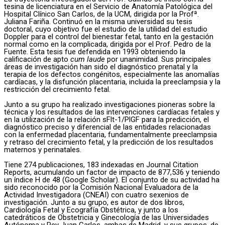
tesina de licenciatura en el Servicio de Anatomía Patológica del
Hospital Clínico San Carlos, de la UCM, dirigida por la Profª.
Juliana Fariña. Continuó en la misma universidad su tesis
doctoral, cuyo objetivo fue el estudio de la utilidad del estudio
Doppler para el control del bienestar fetal, tanto en la gestación
normal como en la complicada, dirigida por el Prof. Pedro de la
Fuente. Esta tesis fue defendida en 1993 obteniendo la
calificación de apto
cum laude
por unanimidad. Sus principales
áreas de investigación han sido el diagnóstico prenatal y la
terapia de los defectos congénitos, especialmente las anomalías
cardíacas, y la disfunción placentaria, incluida la preeclampsia y la
restricción del crecimiento fetal.
Junto a su grupo ha realizado investigaciones pioneras sobre la
técnica y los resultados de las intervenciones cardíacas fetales y
en la utilización de la relación sFlt-1/PlGF para la predicción, el
diagnóstico preciso y diferencial de las entidades relacionadas
con la enfermedad placentaria, fundamentalmente preeclampsia
y retraso del crecimiento fetal, y la predicción de los resultados
maternos y perinatales.
Tiene 274 publicaciones, 183 indexadas en Journal Citation
Reports, acumulando un factor de impacto de 877,536 y teniendo
un índice H de 48 (Google Scholar). El conjunto de su actividad ha
sido reconocido por la Comisión Nacional Evaluadora de la
Actividad Investigadora (CNEAI) con cuatro sexenios de
investigación. Junto a su grupo, es autor de dos libros,
Cardiología Fetal y Ecografía Obstétrica, y junto a los
catedráticos de Obstetricia y Ginecología de las Universidades