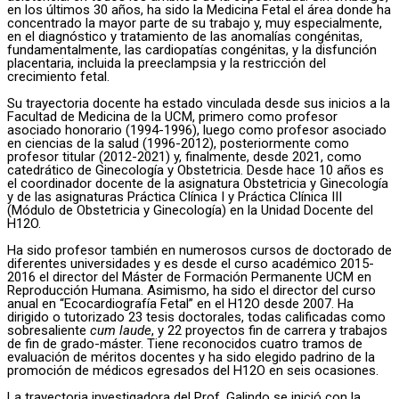
en los últimos 30 años, ha sido la Medicina Fetal el área donde ha
concentrado la mayor parte de su trabajo y, muy especialmente,
en el diagnóstico y tratamiento de las anomalías congénitas,
fundamentalmente, las cardiopatías congénitas, y la disfunción
placentaria, incluida la preeclampsia y la restricción del
crecimiento fetal.
Su trayectoria docente ha estado vinculada desde sus inicios a la
Facultad de Medicina de la UCM, primero como profesor
asociado honorario (1994-1996), luego como profesor asociado
en ciencias de la salud (1996-2012), posteriormente como
profesor titular (2012-2021) y, finalmente, desde 2021, como
catedrático de Ginecología y Obstetricia. Desde hace 10 años es
el coordinador docente de la asignatura Obstetricia y Ginecología
y de las asignaturas Práctica Clínica I y Práctica Clínica III
(Módulo de Obstetricia y Ginecología) en la Unidad Docente del
H12O.
Ha sido profesor también en numerosos cursos de doctorado de
diferentes universidades y es desde el curso académico 2015-
2016 el director del Máster de Formación Permanente UCM en
Reproducción Humana. Asimismo, ha sido el director del curso
anual en “Ecocardiografía Fetal” en el H12O desde 2007. Ha
dirigido o tutorizado 23 tesis doctorales, todas calificadas como
sobresaliente
cum laude
, y 22 proyectos fin de carrera y trabajos
de fin de grado-máster. Tiene reconocidos cuatro tramos de
evaluación de méritos docentes y ha sido elegido padrino de la
promoción de médicos egresados del H12O en seis ocasiones.
La trayectoria investigadora del Prof. Galindo se inició con la