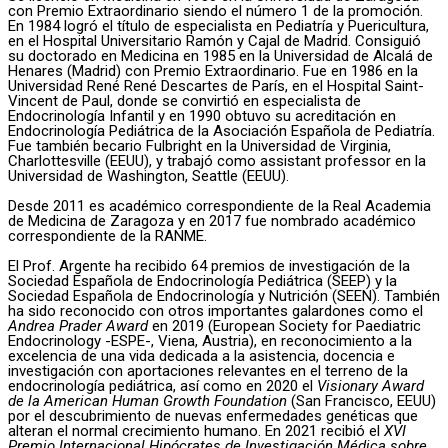
con Premio Extraordinario siendo el número 1 de la promoción.
En 1984 logró el título de especialista en Pediatría y Puericultura,
en el Hospital Universitario Ramón y Cajal de Madrid. Consiguió
su doctorado en Medicina en 1985 en la Universidad de Alcalá de
Henares (Madrid) con Premio Extraordinario. Fue en 1986 en la
Universidad René René Descartes de París, en el Hospital Saint-
Vincent de Paul, donde se convirtió en especialista de
Endocrinología Infantil y en 1990 obtuvo su acreditación en
Endocrinología Pediátrica de la Asociación Española de Pediatría.
Fue también becario Fulbright en la Universidad de Virginia,
Charlottesville (EEUU), y trabajó como assistant professor en la
Universidad de Washington, Seattle (EEUU).
Desde 2011 es académico correspondiente de la Real Academia
de Medicina de Zaragoza y en 2017 fue nombrado académico
correspondiente de la RANME.
El Prof. Argente ha recibido 64 premios de investigación de la
Sociedad Española de Endocrinología Pediátrica (SEEP) y la
Sociedad Española de Endocrinología y Nutrición (SEEN). También
ha sido reconocido con otros importantes galardones como el
Andrea Prader Award
en 2019 (European Society for Paediatric
Endocrinology -ESPE-, Viena, Austria), en reconocimiento a la
excelencia de una vida dedicada a la asistencia, docencia e
investigación con aportaciones relevantes en el terreno de la
endocrinología pediátrica, así como en 2020 el
Visionary Award
de la American Human Growth Foundation
(San Francisco, EEUU)
por el descubrimiento de nuevas enfermedades genéticas que
alteran el normal crecimiento humano. En 2021 recibió el
XVI
Premio Internacional Hipócrates de Investigación Médica sobre