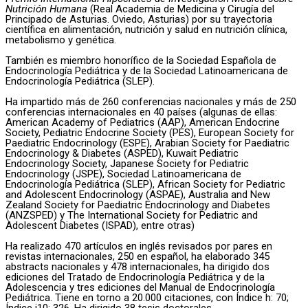
Nutrición Humana
(Real Academia de Medicina y Cirugía del
Principado de Asturias. Oviedo, Asturias) por su trayectoria
científica en alimentación, nutrición y salud en nutrición clínica,
metabolismo y genética.
También es miembro honorífico de la Sociedad Española de
Endocrinología Pediátrica y de la Sociedad Latinoamericana de
Endocrinología Pediátrica (SLEP).
Ha impartido más de 260 conferencias nacionales y más de 250
conferencias internacionales en 40 países (algunas de ellas:
American Academy of Pediatrics (AAP), American Endocrine
Society, Pediatric Endocrine Society (PES), European Society for
Paediatric Endocrinology (ESPE), Arabian Society for Paediatric
Endocrinology & Diabetes (ASPED), Kuwait Pediatric
Endocrinology Society, Japanese Society for Pediatric
Endocrinology (JSPE), Sociedad Latinoamericana de
Endocrinología Pediátrica (SLEP), African Society for Pediatric
and Adolescent Endocrinology (ASPAE), Australia and New
Zealand Society for Paediatric Endocrinology and Diabetes
(ANZSPED) y The International Society for Pediatric and
Adolescent Diabetes (ISPAD), entre otras)
Ha realizado 470 artículos en inglés revisados por pares en
revistas internacionales, 250 en español, ha elaborado 345
abstracts nacionales y 478 internacionales, ha dirigido dos
ediciones del Tratado de Endocrinología Pediátrica y de la
Adolescencia y tres ediciones del Manual de Endocrinología
Pediátrica. Tiene en torno a 20.000 citaciones, con Índice h: 70;