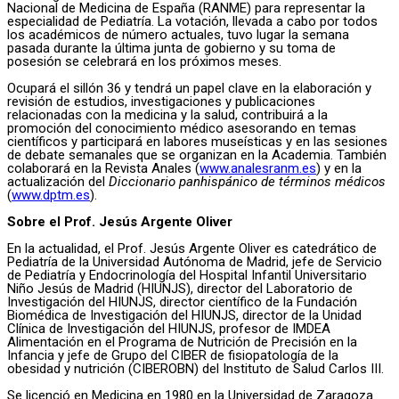
Nacional de Medicina de España (RANME) para representar la
especialidad de Pediatría. La votación, llevada a cabo por todos
los académicos de número actuales, tuvo lugar la semana
pasada durante la última junta de gobierno y su toma de
posesión se celebrará en los próximos meses.
Ocupará el sillón 36 y tendrá un papel clave en la elaboración y
revisión de estudios, investigaciones y publicaciones
relacionadas con la medicina y la salud, contribuirá a la
promoción del conocimiento médico asesorando en temas
científicos y participará en labores museísticas y en las sesiones
de debate semanales que se organizan en la Academia. También
colaborará en la Revista Anales (
www.analesranm.es
) y en la
actualización del
Diccionario panhispánico de términos médicos
(
www.dptm.es
).
Sobre el Prof. Jesús Argente Oliver
En la actualidad, el Prof. Jesús Argente Oliver es catedrático de
Pediatría de la Universidad Autónoma de Madrid, jefe de Servicio
de Pediatría y Endocrinología del Hospital Infantil Universitario
Niño Jesús de Madrid (HIUNJS), director del Laboratorio de
Investigación del HIUNJS, director científico de la Fundación
Biomédica de Investigación del HIUNJS, director de la Unidad
Clínica de Investigación del HIUNJS, profesor de IMDEA
Alimentación en el Programa de Nutrición de Precisión en la
Infancia y jefe de Grupo del CIBER de fisiopatología de la
obesidad y nutrición (CIBEROBN) del Instituto de Salud Carlos III.
Se licenció en Medicina en 1980 en la Universidad de Zaragoza