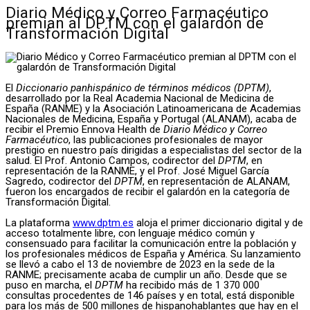
Diario Médico y Correo Farmacéutico
premian al DPTM con el galardón de
Transformación Digital
El
Diccionario panhispánico de términos médicos (DPTM)
,
desarrollado por la Real Academia Nacional de Medicina de
España (RANME) y la Asociación Latinoamericana de Academias
Nacionales de Medicina, España y Portugal (ALANAM), acaba de
recibir el Premio Ennova Health de
Diario Médico y Correo
Farmacéutico
, las publicaciones profesionales de mayor
prestigio en nuestro país dirigidas a especialistas del sector de la
salud. El Prof. Antonio Campos, codirector del
DPTM
, en
representación de la RANME, y el Prof. José Miguel García
Sagredo, codirector del
DPTM
, en representación de ALANAM,
fueron los encargados de recibir el galardón en la categoría de
Transformación Digital.
La plataforma
www.dptm.es
aloja el primer diccionario digital y de
acceso totalmente libre, con lenguaje médico común y
consensuado para facilitar la comunicación entre la población y
los profesionales médicos de España y América. Su lanzamiento
se llevó a cabo el 13 de noviembre de 2023 en la sede de la
RANME; precisamente acaba de cumplir un año. Desde que se
puso en marcha, el
DPTM
ha recibido más de 1 370 000
consultas procedentes de 146 países y en total, está disponible
para los más de 500 millones de hispanohablantes que hay en el