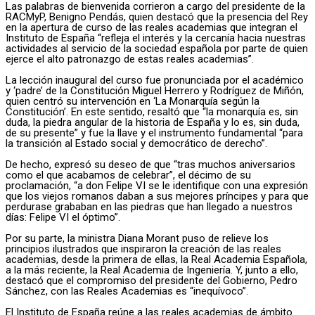
Las palabras de bienvenida corrieron a cargo del presidente de la
RACMyP, Benigno Pendás, quien destacó que la presencia del Rey
en la apertura de curso de las reales academias que integran el
Instituto de España “refleja el interés y la cercanía hacia nuestras
actividades al servicio de la sociedad española por parte de quien
ejerce el alto patronazgo de estas reales academias”.
La lección inaugural del curso fue pronunciada por el académico
y ‘padre’ de la Constitución Miguel Herrero y Rodríguez de Miñón,
quien centró su intervención en ‘La Monarquía según la
Constitución’. En este sentido, resaltó que “la monarquía es, sin
duda, la piedra angular de la historia de España y lo es, sin duda,
de su presente” y fue la llave y el instrumento fundamental “para
la transición al Estado social y democrático de derecho”.
De hecho, expresó su deseo de que “tras muchos aniversarios
como el que acabamos de celebrar”, el décimo de su
proclamación, “a don Felipe VI se le identifique con una expresión
que los viejos romanos daban a sus mejores príncipes y para que
perdurase grababan en las piedras que han llegado a nuestros
días: Felipe VI el óptimo”.
Por su parte, la ministra Diana Morant puso de relieve los
principios ilustrados que inspiraron la creación de las reales
academias, desde la primera de ellas, la Real Academia Española,
a la más reciente, la Real Academia de Ingeniería. Y, junto a ello,
destacó que el compromiso del presidente del Gobierno, Pedro
Sánchez, con las Reales Academias es “inequívoco”.
El Instituto de España reúne a las reales academias de ámbito