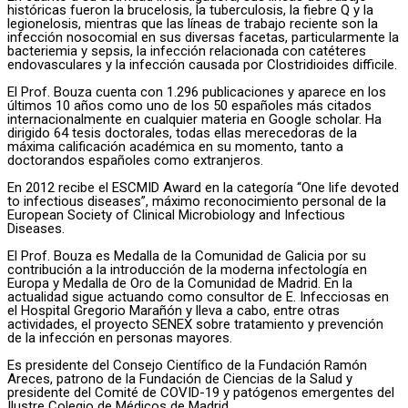
históricas fueron la brucelosis, la tuberculosis, la fiebre Q y la
legionelosis, mientras que las líneas de trabajo reciente son la
infección nosocomial en sus diversas facetas, particularmente la
bacteriemia y sepsis, la infección relacionada con catéteres
endovasculares y la infección causada por Clostridioides difficile.
El Prof. Bouza cuenta con 1.296 publicaciones y aparece en los
últimos 10 años como uno de los 50 españoles más citados
internacionalmente en cualquier materia en Google scholar. Ha
dirigido 64 tesis doctorales, todas ellas merecedoras de la
máxima calificación académica en su momento, tanto a
doctorandos españoles como extranjeros.
En 2012 recibe el ESCMID Award en la categoría “One life devoted
to infectious diseases”, máximo reconocimiento personal de la
European Society of Clinical Microbiology and Infectious
Diseases.
El Prof. Bouza es Medalla de la Comunidad de Galicia por su
contribución a la introducción de la moderna infectología en
Europa y Medalla de Oro de la Comunidad de Madrid. En la
actualidad sigue actuando como consultor de E. Infecciosas en
el Hospital Gregorio Marañón y lleva a cabo, entre otras
actividades, el proyecto SENEX sobre tratamiento y prevención
de la infección en personas mayores.
Es presidente del Consejo Científico de la Fundación Ramón
Areces, patrono de la Fundación de Ciencias de la Salud y
presidente del Comité de COVID-19 y patógenos emergentes del
Ilustre Colegio de Médicos de Madrid.