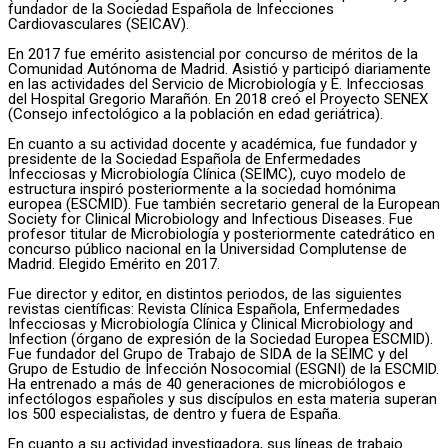
fundador de la Sociedad Española de Infecciones
Cardiovasculares (SEICAV).
En 2017 fue emérito asistencial por concurso de méritos de la
Comunidad Autónoma de Madrid. Asistió y participó diariamente
en las actividades del Servicio de Microbiología y E. Infecciosas
del Hospital Gregorio Marañón. En 2018 creó el Proyecto SENEX
(Consejo infectológico a la población en edad geriátrica).
En cuanto a su actividad docente y académica, fue fundador y
presidente de la Sociedad Española de Enfermedades
Infecciosas y Microbiología Clínica (SEIMC), cuyo modelo de
estructura inspiró posteriormente a la sociedad homónima
europea (ESCMID). Fue también secretario general de la European
Society for Clinical Microbiology and Infectious Diseases. Fue
profesor titular de Microbiología y posteriormente catedrático en
concurso público nacional en la Universidad Complutense de
Madrid. Elegido Emérito en 2017.
Fue director y editor, en distintos periodos, de las siguientes
revistas científicas: Revista Clínica Española, Enfermedades
Infecciosas y Microbiología Clínica y Clinical Microbiology and
Infection (órgano de expresión de la Sociedad Europea ESCMID).
Fue fundador del Grupo de Trabajo de SIDA de la SEIMC y del
Grupo de Estudio de Infección Nosocomial (ESGNI) de la ESCMID.
Ha entrenado a más de 40 generaciones de microbiólogos e
infectólogos españoles y sus discípulos en esta materia superan
los 500 especialistas, de dentro y fuera de España.
En cuanto a su actividad investigadora, sus líneas de trabajo