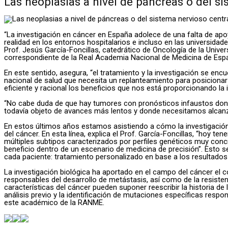
Las neoplasias a nivel de páncreas o del s
“La investigación en cáncer en España adolece de una falta de apo
realidad en los entornos hospitalarios e incluso en las universida
Prof. Jesús García-Foncillas, catedrático de Oncología de la Univ
correspondiente de la Real Academia Nacional de Medicina de Es
En este sentido, asegura, “el tratamiento y la investigación se en
nacional de salud que necesita un replanteamiento para posiciona
eficiente y racional los beneficios que nos está proporcionando la i
“No cabe duda de que hay tumores con pronósticos infaustos donde 
todavía objeto de avances más lentos y donde necesitamos alcanz
En estos últimos años estamos asistiendo a cómo la investigación
del cáncer. En esta línea, explica el Prof. García-Foncillas, “hoy
múltiples subtipos caracterizados por perfiles genéticos muy conc
beneficio dentro de un escenario de medicina de precisión”. Esto se
cada paciente: tratamiento personalizado en base a los resultados 
La investigación biológica ha aportado en el campo del cáncer el 
responsables del desarrollo de metástasis, así como de la resiste
características del cáncer pueden suponer reescribir la historia 
análisis previo y la identificación de mutaciones específicas resp
este académico de la RANME.