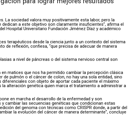
igación para lograr mejores resultados
s. La sociedad valora muy positivamente esta labor, pero la
 dedican a este objetivo son claramente insuficientes”, afirma el
 del Hospital Universitario Fundación Jiménez Díaz y académico
ces terapéuticos desde la ciencia junto a un contexto del sistema
o de reflexión, confiesa, “que precisa de adecuar de manera
lasias a nivel de páncreas o del sistema nervioso central son
 en matices que nos ha permitido cambiar la percepción clásica
er de pulmón o el cáncer de colon, no hay una sola entidad, sino
s diferenciales con objeto de aportar cada paciente el máximo
s la alteración genética quien marca el tratamiento a administrar a
n pone en marcha el desarrollo de la enfermedad y son
nes y cambiar las secuencias genéticas que condicionan estas
 reedición del genoma con técnicas como CRISPR donde, a partir del
cambiar la evolución del cáncer de manera determinante”, concluye