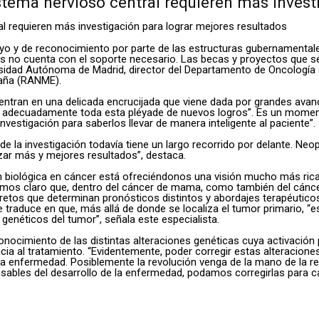
istema nervioso central requieren más invest
yo y de reconocimiento por parte de las estructuras gubernamentale
des no cuenta con el soporte necesario. Las becas y proyectos que se
ersidad Autónoma de Madrid, director del Departamento de Oncología
paña (RANME).
cuentran en una delicada encrucijada que viene dada por grandes avan
r adecuadamente toda esta pléyade de nuevos logros”. Es un moment
nvestigación para saberlos llevar de manera inteligente al paciente”.
la investigación todavía tiene un largo recorrido por delante. Neop
ar más y mejores resultados”, destaca.
 biológica en cáncer está ofreciéndonos una visión mucho más rica
 tenemos claro que, dentro del cáncer de mama, como también del cánc
retos que determinan pronósticos distintos y abordajes terapéutico
 traduce en que, más allá de donde se localiza el tumor primario, “e
genéticos del tumor”, señala este especialista.
conocimiento de las distintas alteraciones genéticas cuya activació
ncia al tratamiento. “Evidentemente, poder corregir estas alteracio
de la enfermedad. Posiblemente la revolución venga de la mano de la
onsables del desarrollo de la enfermedad, podamos corregirlas para 