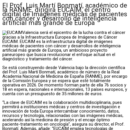
El Prof. Luis Martí Bonmatí, académico de
la RANME, dirigirá EUCAIM, el centro
digital de imágenes médicas de pacientes
con cáncer y desarrollo de inteligencia
artificial más grande de Europa
Valencia será el epicentro de la lucha contra el cáncer
gracias a la Infraestructura Europea de Imágenes de Cáncer
EUCAIM. EUCAIM es la infraestructura digital de imágenes
médicas de pacientes con cáncer y desarrollos de inteligencia
artificial más grande de Europa, un ambicioso proyecto
paneuropeo que busca revolucionar el enfoque actual en el
diagnóstico y tratamiento del cáncer.
Se está construyendo desde Valencia bajo la dirección científica
del Prof. Luis Martí Bonmatí, académico de número de la Real
Academia Nacional de Medicina de España (RANME), por encargo
de la Comisión Europea y se espera que esté totalmente
operativa en 2026. De momento forman parte de ella 76 socios y
18 en espera, nacionales e internacionales, 13 países europeos, y
cuenta con un presupuesto de 35 millones de euros.
“La clave de EUCAIM es la colaboración multidisciplinaria, pues
permitirá a instituciones médicas y centros de investigación e
innovación de toda Europa intercambiar conocimiento, datos,
recursos y tecnología, relacionadas con las imágenes médicas,
acelerando así la medicina de presión y el encaje óptimo
paciente-tratamiento en oncología”, asegura su director, el Prof.
Bonmatí. Además, añade: “EUCAIM emplea tecnologías de