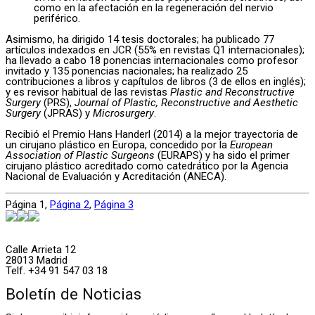
como en la afectación en la regeneración del nervio
periférico.
Asimismo, ha dirigido 14 tesis doctorales; ha publicado 77
artículos indexados en JCR (55% en revistas Q1 internacionales);
ha llevado a cabo 18 ponencias internacionales como profesor
invitado y 135 ponencias nacionales; ha realizado 25
contribuciones a libros y capítulos de libros (3 de ellos en inglés);
y es revisor habitual de las revistas
Plastic and Reconstructive
Surgery
(PRS),
Journal of Plastic, Reconstructive and Aesthetic
Surgery
(JPRAS) y
Microsurgery
.
Recibió el Premio Hans Handerl (2014) a la mejor trayectoria de
un cirujano plástico en Europa, concedido por la
European
Association of Plastic Surgeons
(EURAPS) y ha sido el primer
cirujano plástico acreditado como catedrático por la Agencia
Nacional de Evaluación y Acreditación (ANECA).
Página
1
,
Página
2
,
Página
3
Calle Arrieta 12
28013 Madrid
Telf. +34 91 547 03 18
Boletín de Noticias