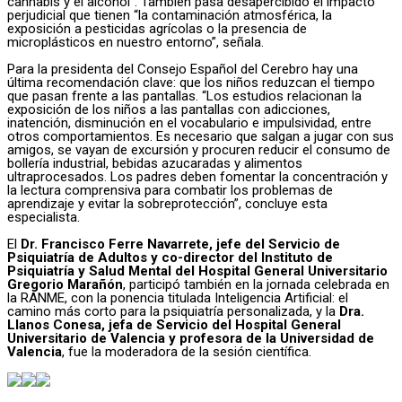
cannabis y el alcohol”. También pasa desapercibido el impacto
perjudicial que tienen “la contaminación atmosférica, la
exposición a pesticidas agrícolas o la presencia de
microplásticos en nuestro entorno”, señala.
Para la presidenta del Consejo Español del Cerebro hay una
última recomendación clave: que los niños reduzcan el tiempo
que pasan frente a las pantallas. “Los estudios relacionan la
exposición de los niños a las pantallas con adicciones,
inatención, disminución en el vocabulario e impulsividad, entre
otros comportamientos. Es necesario que salgan a jugar con sus
amigos, se vayan de excursión y procuren reducir el consumo de
bollería industrial, bebidas azucaradas y alimentos
ultraprocesados. Los padres deben fomentar la concentración y
la lectura comprensiva para combatir los problemas de
aprendizaje y evitar la sobreprotección”, concluye esta
especialista.
El
Dr. Francisco Ferre Navarrete, jefe del Servicio de
Psiquiatría de Adultos y co-director del Instituto de
Psiquiatría y Salud Mental del Hospital General Universitario
Gregorio Marañón
, participó también en la jornada celebrada en
la RANME, con la ponencia titulada Inteligencia Artificial: el
camino más corto para la psiquiatría personalizada, y la
Dra.
Llanos Conesa, jefa de Servicio del Hospital General
Universitario de Valencia y profesora de la Universidad de
Valencia
, fue la moderadora de la sesión científica.