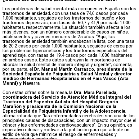
Los problemas de salud mental más comunes en España son los
trastornos de ansiedad, con una tasa de 74,6 casos por cada
1.000 habitantes, seguidos de los trastornos del sueño y los
trastornos depresivos, con tasas de 60,7 y 41,9 por cada 1.000
habitantes, respectivamente. La situación también afecta a los
más jóvenes, con un número considerable de casos en niños,
adolescentes y jóvenes menores de 25 años. “Aquí, los
trastornos de ansiedad también encabezan la lista, con una tasa
de 20,2 casos por cada 1.000 habitantes, seguidos de cerca por
los problemas hipercinéticos y los trastornos específicos del
aprendizaje, con tasas de 19,4 casos por cada 1.000 habitantes
en ambos casos. Estos datos subrayan la importancia de
abordar la salud mental de manera integral y urgente”, comenta,
por su parte, el
Dr. Manuel Martín Carrasco, presidente de la
Sociedad Española de Psiquiatría y Salud Mental y director
médico de Hermanas Hospitalarias en el País Vasco (Aita
Menni) y Navarra
.
Con estas cifras sobre la mesa, la
Dra. Mara Parellada,
coordinadora del Servicio de Atención Médica Integral del
Trastorno del Espectro Autista del Hospital Gregorio
Marañón y presidenta de la Comisión Nacional de la
Especialidad de Psiquiatría Infantil y de la Adolescencia
,
afirma rotunda que “las enfermedades cerebrales son una de las
principales causas de discapacidad, con un impacto mayor que el
cáncer y las enfermedades cardiovasculares”. En su opinión, es
imperativo educar y motivar a la población para que adopte un
estilo de vida que minimice el riesgo de enfermedades y