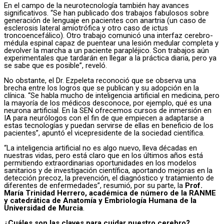
En el campo de la neurotecnología también hay avances
significativos. “Se han publicado dos trabajos fabulosos sobre
generación de lenguaje en pacientes con anartria (un caso de
esclerosis lateral amiotrófica y otro caso de ictus
troncoencefálico). Otro trabajo comunicó una interfaz cerebro-
médula espinal capaz de puentear una lesión medular completa y
devolver la marcha a un paciente parapléjico. Son trabajos aún
experimentales que tardarán en llegar a la práctica diaria, pero ya
se sabe que es posible”, reveló.
No obstante, el Dr. Ezpeleta reconoció que se observa una
brecha entre los logros que se publican y su adopción en la
clínica. “Se habla mucho de inteligencia artificial en medicina, pero
la mayoría de los médicos desconoce, por ejemplo, qué es una
neurona artificial. En la SEN ofrecemos cursos de inmersión en
IA para neurólogos con el fin de que empiecen a adaptarse a
estas tecnologías y puedan servirse de ellas en beneficio de los
pacientes”, apuntó el vicepresidente de la sociedad científica.
“La inteligencia artificial no es algo nuevo, lleva décadas en
nuestras vidas, pero está claro que en los últimos años está
permitiendo extraordinarias oportunidades en los modelos
sanitarios y de investigación científica, aportando mejoras en la
detección precoz, la prevención, el diagnóstico y tratamiento de
diferentes de enfermedades”, resumió, por su parte, la
Prof.
María Trinidad Herrero, académica de número de la RANME
y catedrática de Anatomía y Embriología Humana de la
Universidad de Murcia
.
¿Cuáles son las claves para cuidar nuestro cerebro?