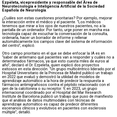
Ezpeleta, vicepresidente y responsable del Área de
Neurotecnología e Inteligencia Artificial de la Sociedad
Española de Neurología
.
¿Cuáles son estas cuestiones prioritarias? Por ejemplo, mejorar
la interacción entre el médico y el paciente. “Los médicos
tenemos que mirar a los ojos de nuestros pacientes, no a la
pantalla de un ordenador. Por tanto, urge poner en marcha esa
tecnología capaz de escuchar la conversación de la consulta,
ordenarla, hacer un borrador de informe y rellenar
automáticamente los campos clave del sistema de información
del centro”, explicó.
Otro campo prioritario en el que se debe enfocar la IA es en
“saber de antemano qué pacientes van a responder y cuáles no a
determinados fármacos, ya que esto cuesta miles de euros al
año”, declaró el Dr. Ezpeleta, quien explicó dos proyectos
exitosos en esta dirección. “Un grupo multicéntrico liderado por el
Hospital Universitario de la Princesa de Madrid publicó un trabajo
en 2022 que evaluó y demostró la utilidad de modelos de
aprendizaje automático a la hora de predecir la respuesta a
fármacos antimigrañosos contra el péptido relacionado con el
gen de la calcitonina o su receptor. Y, en 2023, un grupo
internacional coordinado por el Hospital del Mar Research
Institute de Barcelona publicó un trabajo que puso de manifiesto
que el análisis de datos multimodales con técnicas de
aprendizaje automático es capaz de predecir diferentes
escenarios clínicos y evolutivos en pacientes con esclerosis
múltiple”, detalló.