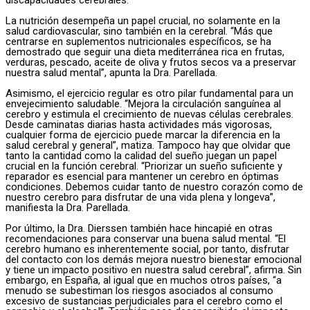
discapacidades cerebrales.
La nutrición desempeña un papel crucial, no solamente en la
salud cardiovascular, sino también en la cerebral. “Más que
centrarse en suplementos nutricionales específicos, se ha
demostrado que seguir una dieta mediterránea rica en frutas,
verduras, pescado, aceite de oliva y frutos secos va a preservar
nuestra salud mental”, apunta la Dra. Parellada.
Asimismo, el ejercicio regular es otro pilar fundamental para un
envejecimiento saludable. “Mejora la circulación sanguínea al
cerebro y estimula el crecimiento de nuevas células cerebrales.
Desde caminatas diarias hasta actividades más vigorosas,
cualquier forma de ejercicio puede marcar la diferencia en la
salud cerebral y general”, matiza. Tampoco hay que olvidar que
tanto la cantidad como la calidad del sueño juegan un papel
crucial en la función cerebral. “Priorizar un sueño suficiente y
reparador es esencial para mantener un cerebro en óptimas
condiciones. Debemos cuidar tanto de nuestro corazón como de
nuestro cerebro para disfrutar de una vida plena y longeva”,
manifiesta la Dra. Parellada.
Por último, la Dra. Dierssen también hace hincapié en otras
recomendaciones para conservar una buena salud mental. “El
cerebro humano es inherentemente social, por tanto, disfrutar
del contacto con los demás mejora nuestro bienestar emocional
y tiene un impacto positivo en nuestra salud cerebral”, afirma. Sin
embargo, en España, al igual que en muchos otros países, “a
menudo se subestiman los riesgos asociados al consumo
excesivo de sustancias perjudiciales para el cerebro como el