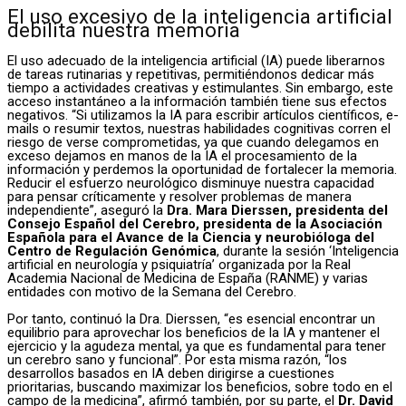
El uso excesivo de la inteligencia artificial
debilita nuestra memoria
El uso adecuado de la inteligencia artificial (IA) puede liberarnos
de tareas rutinarias y repetitivas, permitiéndonos dedicar más
tiempo a actividades creativas y estimulantes. Sin embargo, este
acceso instantáneo a la información también tiene sus efectos
negativos. “Si utilizamos la IA para escribir artículos científicos, e-
mails o resumir textos, nuestras habilidades cognitivas corren el
riesgo de verse comprometidas, ya que cuando delegamos en
exceso dejamos en manos de la IA el procesamiento de la
información y perdemos la oportunidad de fortalecer la memoria.
Reducir el esfuerzo neurológico disminuye nuestra capacidad
para pensar críticamente y resolver problemas de manera
independiente”, aseguró la
Dra. Mara Dierssen, presidenta del
Consejo Español del Cerebro, presidenta de la Asociación
Española para el Avance de la Ciencia y neurobióloga del
Centro de Regulación Genómica
, durante la sesión ‘Inteligencia
artificial en neurología y psiquiatría’ organizada por la Real
Academia Nacional de Medicina de España (RANME) y varias
entidades con motivo de la Semana del Cerebro.
Por tanto, continuó la Dra. Dierssen, “es esencial encontrar un
equilibrio para aprovechar los beneficios de la IA y mantener el
ejercicio y la agudeza mental, ya que es fundamental para tener
un cerebro sano y funcional”. Por esta misma razón, “los
desarrollos basados en IA deben dirigirse a cuestiones
prioritarias, buscando maximizar los beneficios, sobre todo en el
campo de la medicina”, afirmó también, por su parte, el
Dr. David