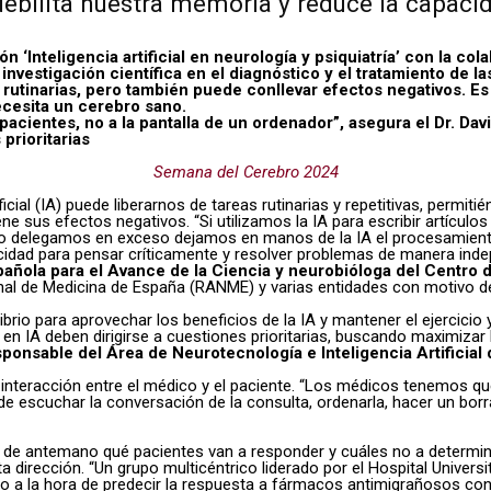
al debilita nuestra memoria y reduce la capac
 ‘Inteligencia artificial en neurología y psiquiatría’ con la co
 investigación científica en el diagnóstico y el tratamiento de 
as y rutinarias, pero también puede conllevar efectos negativos. 
ecesita un cerebro sano.
acientes, no a la pantalla de un ordenador”, asegura el Dr. Dav
prioritarias
Semana del Cerebro 2024
ificial (IA) puede liberarnos de tareas rutinarias y repetitivas, perm
 sus efectos negativos. “Si utilizamos la IA para escribir artículos 
do delegamos en exceso dejamos en manos de la IA el procesamiento 
idad para pensar críticamente y resolver problemas de manera inde
pañola para el Avance de la Ciencia y neurobióloga del Centro
onal de Medicina de España (RANME) y varias entidades con motivo d
ilibrio para aprovechar los beneficios de la IA y mantener el ejercic
en IA deben dirigirse a cuestiones prioritarias, buscando maximizar 
esponsable del Área de Neurotecnología e Inteligencia Artificia
 interacción entre el médico y el paciente. “Los médicos tenemos que
e escuchar la conversación de la consulta, ordenarla, hacer un bor
er de antemano qué pacientes van a responder y cuáles no a determi
a dirección. “Un grupo multicéntrico liderado por el Hospital Univers
 a la hora de predecir la respuesta a fármacos antimigrañosos contr