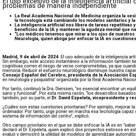
El uso excesivo de la inteligencia artifici
problemas de manera independiente
La Real Academia Nacional de Medicina organiza la sesión
la tecnología está cambiando los modelos sanitarios y la
La inteligencia artificial nos libera de tareas repetitiv
beneficios de la IA y mantener la agudeza mental que n
“Los médicos tenemos que mirar a los ojos de nuestros p
Neurología, quien aboga por enfocar la IA en cuestiones 
Madrid, 9 de abril de 2024
. El uso adecuado de la inteligencia art
Sin embargo, este acceso instantáneo a la información también tiene
cognitivas corren el riesgo de verse comprometidas, ya que cuan
memoria. Reducir el esfuerzo neurológico disminuye nuestra capac
Consejo Español del Cerebro, presidenta de la Asociación Es
en neurología y psiquiatría’ organizada por la Real Academia Naci
Por tanto, continuó la Dra. Dierssen, “es esencial encontrar un equ
sano y funcional”. Por esta misma razón, “los desarrollos basados 
también, por su parte, el
Dr. David Ezpeleta, vicepresidente y r
¿Cuáles son estas cuestiones prioritarias? Por ejemplo, mejorar la
ordenador. Por tanto, urge poner en marcha esa tecnología capaz d
sistema de información del centro”, explicó.
Otro campo prioritario en el que se debe enfocar la IA es en “sab
declaró el Dr. Ezpeleta, quien explicó dos proyectos exitosos en est
evaluó y demostró la utilidad de modelos de aprendizaje automático