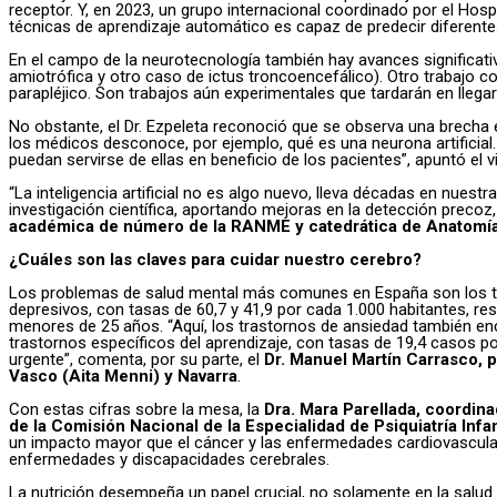
receptor. Y, en 2023, un grupo internacional coordinado por el Hos
técnicas de aprendizaje automático es capaz de predecir diferentes 
En el campo de la neurotecnología también hay avances significati
amiotrófica y otro caso de ictus troncoencefálico). Otro trabajo 
parapléjico. Son trabajos aún experimentales que tardarán en llegar 
No obstante, el Dr. Ezpeleta reconoció que se observa una brecha en
los médicos desconoce, por ejemplo, qué es una neurona artificial
puedan servirse de ellas en beneficio de los pacientes”, apuntó el v
“La inteligencia artificial no es algo nuevo, lleva décadas en nues
investigación científica, aportando mejoras en la detección precoz,
académica de número de la RANME y catedrática de Anatomía
¿Cuáles son las claves para cuidar nuestro cerebro?
Los problemas de salud mental más comunes en España son los tras
depresivos, con tasas de 60,7 y 41,9 por cada 1.000 habitantes, r
menores de 25 años. “Aquí, los trastornos de ansiedad también enc
trastornos específicos del aprendizaje, con tasas de 19,4 casos p
urgente”, comenta, por su parte, el
Dr. Manuel Martín Carrasco, p
Vasco (Aita Menni) y Navarra
.
Con estas cifras sobre la mesa, la
Dra. Mara Parellada, coordina
de la Comisión Nacional de la Especialidad de Psiquiatría Infa
un impacto mayor que el cáncer y las enfermedades cardiovasculares
enfermedades y discapacidades cerebrales.
La nutrición desempeña un papel crucial, no solamente en la salud