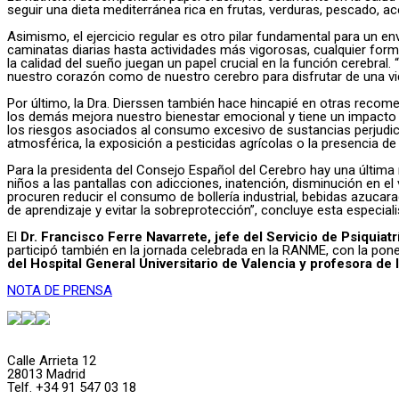
seguir una dieta mediterránea rica en frutas, verduras, pescado, ace
Asimismo, el ejercicio regular es otro pilar fundamental para un en
caminatas diarias hasta actividades más vigorosas, cualquier forma
la calidad del sueño juegan un papel crucial en la función cerebra
nuestro corazón como de nuestro cerebro para disfrutar de una vida
Por último, la Dra. Dierssen también hace hincapié en otras recom
los demás mejora nuestro bienestar emocional y tiene un impacto p
los riesgos asociados al consumo excesivo de sustancias perjudici
atmosférica, la exposición a pesticidas agrícolas o la presencia de
Para la presidenta del Consejo Español del Cerebro hay una última 
niños a las pantallas con adicciones, inatención, disminución en e
procuren reducir el consumo de bollería industrial, bebidas azuca
de aprendizaje y evitar la sobreprotección”, concluye esta especiali
El
Dr. Francisco Ferre Navarrete, jefe del Servicio de Psiquiat
participó también en la jornada celebrada en la RANME, con la ponenc
del Hospital General Universitario de Valencia y profesora de 
NOTA DE PRENSA
Calle Arrieta 12
28013 Madrid
Telf. +34 91 547 03 18