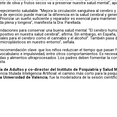
ite de oliva y frutos secos va a preservar nuestra salud mental”, apu
vejecimiento saludable. “Mejora la circulación sanguínea al cerebro 
 de ejercicio puede marcar la diferencia en la salud cerebral y gen
l. “Priorizar un sueño suficiente y reparador es esencial para mante
 plena y longeva”, manifiesta la Dra. Parellada.
endaciones para conservar una buena salud mental. “El cerebro human
ositivo en nuestra salud cerebral”, afirma. Sin embargo, en España
ales para el cerebro como el cannabis y el alcohol”. También pasa d
 microplásticos en nuestro entorno”, señala.
recomendación clave: que los niños reduzcan el tiempo que pasan fre
l vocabulario e impulsividad, entre otros comportamientos. Es neces
radas y alimentos ultraprocesados. Los padres deben fomentar la co
sta.
ría de Adultos y co-director del Instituto de Psiquiatría y Salud
ia titulada Inteligencia Artificial: el camino más corto para la psiqu
la Universidad de Valencia
, fue la moderadora de la sesión científic