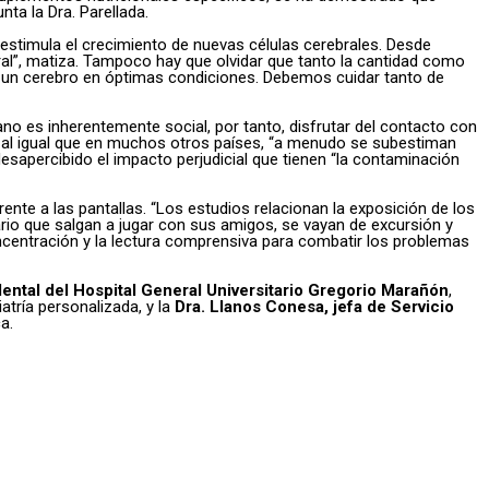
nta la Dra. Parellada.
y estimula el crecimiento de nuevas células cerebrales. Desde
eral”, matiza. Tampoco hay que olvidar que tanto la cantidad como
ner un cerebro en óptimas condiciones. Debemos cuidar tanto de
o es inherentemente social, por tanto, disfrutar del contacto con
, al igual que en muchos otros países, “a menudo se subestiman
esapercibido el impacto perjudicial que tienen “la contaminación
nte a las pantallas. “Los estudios relacionan la exposición de los
ario que salgan a jugar con sus amigos, se vayan de excursión y
ncentración y la lectura comprensiva para combatir los problemas
 Mental del Hospital General Universitario Gregorio Marañón
,
iatría personalizada, y la
Dra. Llanos Conesa, jefa de Servicio
a.