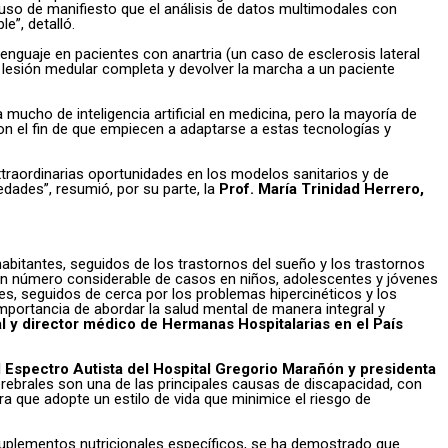
 puso de manifiesto que el análisis de datos multimodales con
e”, detalló.
nguaje en pacientes con anartria (un caso de esclerosis lateral
 lesión medular completa y devolver la marcha a un paciente
 mucho de inteligencia artificial en medicina, pero la mayoría de
n el fin de que empiecen a adaptarse a estas tecnologías y
extraordinarias oportunidades en los modelos sanitarios y de
edades”, resumió, por su parte, la
Prof. María Trinidad Herrero,
itantes, seguidos de los trastornos del sueño y los trastornos
 un número considerable de casos en niños, adolescentes y jóvenes
es, seguidos de cerca por los problemas hipercinéticos y los
mportancia de abordar la salud mental de manera integral y
l y director médico de Hermanas Hospitalarias en el País
l Espectro Autista del Hospital Gregorio Marañón y presidenta
rebrales son una de las principales causas de discapacidad, con
a que adopte un estilo de vida que minimice el riesgo de
 suplementos nutricionales específicos, se ha demostrado que