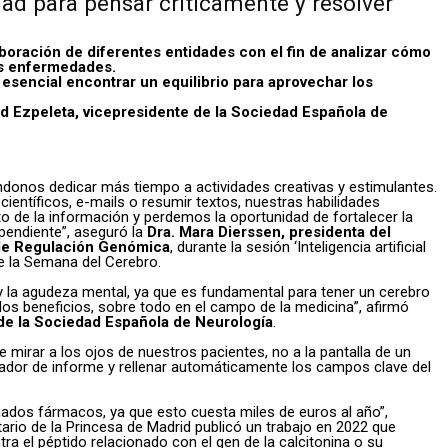
idad para pensar críticamente y resolver
laboración de diferentes entidades con el fin de analizar cómo
las enfermedades.
Es esencial encontrar un equilibrio para aprovechar los
id Ezpeleta, vicepresidente de la Sociedad Española de
itiéndonos dedicar más tiempo a actividades creativas y estimulantes.
científicos, e-mails o resumir textos, nuestras habilidades
de la información y perdemos la oportunidad de fortalecer la
pendiente”, aseguró la
Dra. Mara Dierssen, presidenta del
 de Regulación Genómica
, durante la sesión ‘Inteligencia artificial
e la Semana del Cerebro.
io y la agudeza mental, ya que es fundamental para tener un cerebro
los beneficios, sobre todo en el campo de la medicina”, afirmó
l de la Sociedad Española de Neurología
.
 mirar a los ojos de nuestros pacientes, no a la pantalla de un
rador de informe y rellenar automáticamente los campos clave del
nados fármacos, ya que esto cuesta miles de euros al año”,
itario de la Princesa de Madrid publicó un trabajo en 2022 que
a el péptido relacionado con el gen de la calcitonina o su