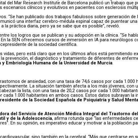
pital del Mar Research Institute de Barcelona publicó un trabajo que
escenarios clínicos y evolutivos en pacientes con esclerosis múltipl
vos. “Se han publicado dos trabajos fabulosos sobre generación de le
comunicó una interfaz cerebro-médula espinal capaz de puentear una
a la práctica diaria, pero ya se sabe que es posible”, reveló.
tre los logros que se publican y su adopción en la clínica. “Se habla
. En la SEN ofrecemos cursos de inmersión en IA para neurólogos co
icepresidente de la sociedad científica.
tras vidas, pero está claro que en los últimos años está permitiendo 
 la prevención, el diagnóstico y tratamiento de diferentes de enferm
 y Embriología Humana de la Universidad de Murcia
.
tornos de ansiedad, con una tasa de 74,6 casos por cada 1.000 hab
espectivamente. La situación también afecta a los más jóvenes, con
abezan la lista, con una tasa de 20,2 casos por cada 1.000 habitant
or cada 1.000 habitantes en ambos casos. Estos datos subrayan la i
residente de la Sociedad Española de Psiquiatría y Salud Menta
dora del Servicio de Atención Médica Integral del Trastorno de
ntil y de la Adolescencia
, afirma rotunda que “las enfermedades ce
”. En su opinión, es imperativo educar y motivar a la población par
 cardiovascular, sino también en la cerebral. “Más que centrarse en