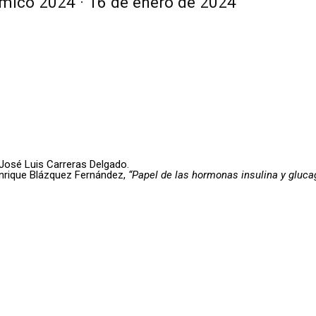
mico 2024 · 16 de enero de 2024
 José Luis Carreras Delgado.
 Enrique Blázquez Fernández,
“Papel de las hormonas insulina y glucag