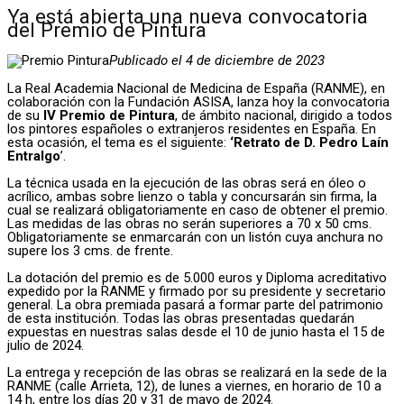
Ya está abierta una nueva convocatoria
del Premio de Pintura
Publicado el 4 de diciembre de 2023
La Real Academia Nacional de Medicina de España (RANME), en
colaboración con la Fundación ASISA, lanza hoy la convocatoria
de su
IV Premio de Pintura
, de ámbito nacional, dirigido a todos
los pintores españoles o extranjeros residentes en España. En
esta ocasión, el tema es el siguiente:
‘Retrato de D. Pedro Laín
Entralgo
’.
La técnica usada en la ejecución de las obras será en óleo o
acrílico, ambas sobre lienzo o tabla y concursarán sin firma, la
cual se realizará obligatoriamente en caso de obtener el premio.
Las medidas de las obras no serán superiores a 70 x 50 cms.
Obligatoriamente se enmarcarán con un listón cuya anchura no
supere los 3 cms. de frente.
La dotación del premio es de 5.000 euros y Diploma acreditativo
expedido por la RANME y firmado por su presidente y secretario
general. La obra premiada pasará a formar parte del patrimonio
de esta institución. Todas las obras presentadas quedarán
expuestas en nuestras salas desde el 10 de junio hasta el 15 de
julio de 2024.
La entrega y recepción de las obras se realizará en la sede de la
RANME (calle Arrieta, 12), de lunes a viernes, en horario de 10 a
14 h, entre los días 20 y 31 de mayo de 2024.