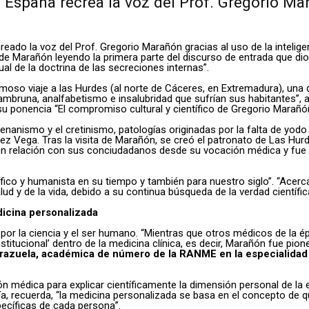
spaña recrea la voz del Prof. Gregorio Mara
o la voz del Prof. Gregorio Marañón gracias al uso de la inteligenc
 de Marañón leyendo la primera parte del discurso de entrada que
al de la doctrina de las secreciones internas”.
amoso viaje a las Hurdes (al norte de Cáceres, en Extremadura), un
ambruna, analfabetismo e insalubridad que sufrían sus habitantes”, 
su ponencia “El compromiso cultural y científico de Gregorio Marañó
nanismo y el cretinismo, patologías originadas por la falta de yod
López Vega. Tras la visita de Marañón, se creó el patronato de Las Hur
 relación con sus conciudadanos desde su vocación médica y fue él,
ico y humanista en su tiempo y también para nuestro siglo”. “Acerc
alud y de la vida, debido a su continua búsqueda de la verdad científ
dicina personalizada
n por la ciencia y el ser humano. “Mientras que otros médicos de la é
nstitucional’ dentro de la medicina clínica, es decir, Marañón fue 
razuela, académica de número de la RANME en la especialidad 
ión médica para explicar científicamente la dimensión personal de la 
ía, recuerda, “la medicina personalizada se basa en el concepto de 
pecíficas de cada persona”.