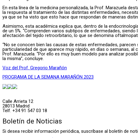
En esta línea de la medicina personalizada, la Prof. Marazuela des
la respuesta al tratamiento de las distintas enfermedades, necesi
ya que se ha visto que esto hace que respondan de maneras distint
Asimismo, esta académica explica que, dentro de la endocrinolog
de un 5%. “Comprenden varios subtipos de enfermedades, siendo l
afectación del tejido retroorbitario, lo que se denomina oftalmopatí
“No se conocen bien las causas de estas enfermedades, parecen se
particulariedad de que aparece muy rápido, en días o semanas, al 
Prof. Marazuela. “Por ello es muy buen modelo para analizar posi
la misma”, concluye.
Voz del Prof. Gregorio Marañón
PROGRAMA DE LA SEMANA MARAÑÓN 2023
Calle Arrieta 12
28013 Madrid
Telf. +34 91 547 03 18
Boletín de Noticias
Si desea recibir información periódica, suscríbase al boletín de n