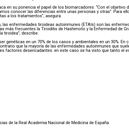
taca en su ponencia el papel de los biomarcadores: “Con el objetivo
tamos conocer las diferencias entre unas personas y otras”. Para el
as a los tratamientos”, asegura.
ía, las enfermedades tiroideas autoinmunes (ETAIs) son las enfer
as más frecuentes la Tiroiditis de Hashimoto y la Enfermedad de G
a tiroidea”, describe.
r genéticas en un 70% de los casos y ambientales en un 30%. En co
contrario que la mayoría de las enfermedades autoinmunes que suelen
bles factores desencadantes: en este caso se ha visto que tanto el 
oticias de la Real Academia Nacional de Medicina de España