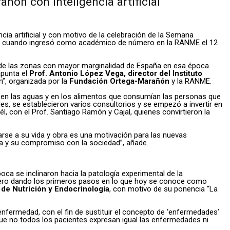
ñón con inteligencia artificial
ia artificial y con motivo de la celebración de la Semana
 dio cuando ingresó como académico de número en la RANME el 12
a de las zonas con mayor marginalidad de España en esa época.
apunta el
Prof. Antonio López Vega, director del Instituto
n”, organizada por la
Fundación Ortega-Marañón
y la RANME.
o en las aguas y en los alimentos que consumían las personas que
des, se establecieron varios consultorios y se empezó a invertir en
 con el Prof. Santiago Ramón y Cajal, quienes convirtieron la
arse a su vida y obra es una motivación para las nuevas
ica y su compromiso con la sociedad”, añade.
poca se inclinaron hacia la patología experimental de la
pionero dando los primeros pasos en lo que hoy se conoce como
de Nutrición y Endocrinología
, con motivo de su ponencia “La
enfermedad, con el fin de sustituir el concepto de ‘enfermedades’
que no todos los pacientes expresan igual las enfermedades ni