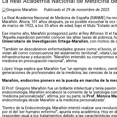
La Real Academia Nacional de Medicina de E
Publicado el 29 de noviembre de 2023
La Real Academia Nacional de Medicina de España (RANME) ha recread
Marañón. Ahora, 101 años después, ya es posible escuchar la voz
de marzo de 1922, a los 35 años de edad, bajo el título “Estado actu
Ese mismo año, Marañón protagonizó junto al Rey Alfonso III el f
“Aquella expedición permitió conocer las altas tasas de pobreza, h
Universitario de Investigación Ortega-Marañón
, con motivo de 
“También se descubrieron enfermedades graves como el bocio, el e
vivían allí como consecuencia del aislamiento territorial”, relata 
infraestructuras y educación. “Marañón entendió su compromiso en
medicina en preocupación nacional”, afirma.
López Vega explica que Marañón fue “un ejemplo de médico, científ
generaciones de profesionales de la medicina, las ciencias de la s
Marañón, endocrino pionero en la puesta en marcha de la me
El Prof. Gregorio Marañón fue un brillante intelectual y tenía pasió
endocrinología, Marañón encabezó la corriente de la ‘patología co
‘medicina personalizada’”, afirma, por su parte, la
Prof. Mónica Ma
endocrinología desde Marañón a la medicina personalizada”.
“Dentro de la Endocrinología, Marañón intentó realizar una revoluc
por el del ‘ser humano enfermo’”, apunta esta académica. Hoy en d
responden igual a los tratamientos debido a las características es