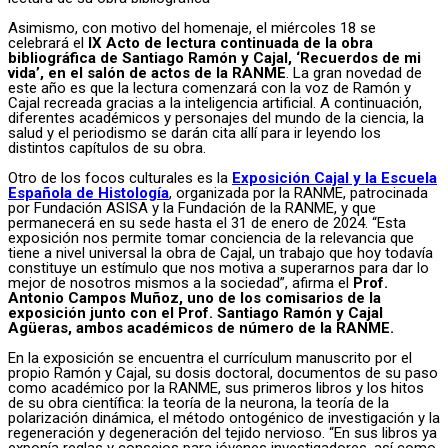
Asimismo, con motivo del homenaje, el miércoles 18 se
celebrará el
IX Acto de lectura continuada de la obra
bibliográfica de Santiago Ramón y Cajal, ‘Recuerdos de mi
vida’, en el salón de actos de la RANME
. La gran novedad de
este año es que la lectura comenzará con la voz de Ramón y
Cajal recreada gracias a la inteligencia artificial. A continuación,
diferentes académicos y personajes del mundo de la ciencia, la
salud y el periodismo se darán cita allí para ir leyendo los
distintos capítulos de su obra.
Otro de los focos culturales es la
Exposición Cajal y la Escuela
Española de Histología
, organizada por la RANME, patrocinada
por Fundación ASISA y la Fundación de la RANME, y que
permanecerá en su sede hasta el 31 de enero de 2024. “Esta
exposición nos permite tomar conciencia de la relevancia que
tiene a nivel universal la obra de Cajal, un trabajo que hoy todavía
constituye un estímulo que nos motiva a superarnos para dar lo
mejor de nosotros mismos a la sociedad”, afirma el
Prof.
Antonio Campos Muñoz, uno de los comisarios de la
exposición junto con el Prof. Santiago Ramón y Cajal
Agüeras, ambos académicos de número de la RANME.
En la exposición se encuentra el currículum manuscrito por el
propio Ramón y Cajal, su dosis doctoral, documentos de su paso
como académico por la RANME, sus primeros libros y los hitos
de su obra científica: la teoría de la neurona, la teoría de la
polarización dinámica, el método ontogénico de investigación y la
regeneración y degeneración del tejido nervioso. “En sus libros ya