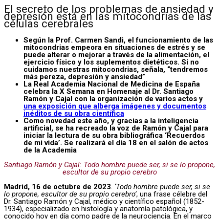
El secreto de los problemas de ansiedad y
depresión está en las mitocondrias de las
células cerebrales
Según la Prof. Carmen Sandi, el funcionamiento de las
mitocondrias empeora en situaciones de estrés y se
puede alterar o mejorar a través de la alimentación, el
ejercicio físico y los suplementos dietéticos. Si no
cuidamos nuestras mitocondrias, señala, “tendremos
más pereza, depresión y ansiedad”
La Real Academia Nacional de Medicina de España
celebra la X Semana en Homenaje al Dr. Santiago
Ramón y Cajal con la organización de varios actos y
una exposición que alberga imágenes y documentos
inéditos de su obra científica
Como novedad este año, y gracias a la inteligencia
artificial, se ha recreado la voz de Ramón y Cajal para
iniciar la lectura de su obra bibliográfica ‘Recuerdos
de mi vida’. Se realizará el día 18 en el salón de actos
de la Academia
Santiago Ramón y Cajal: Todo hombre puede ser, si se lo propone,
escultor de su propio cerebro
Madrid, 16 de octubre de 2023
.
‘Todo hombre puede ser, si se
lo propone, escultor de su propio cerebro’
, una frase célebre del
Dr. Santiago Ramón y Cajal, médico y científico español (1852-
1934), especializado en histología y anatomía patológica, y
conocido hoy en día como padre de la neurociencia. En el marco