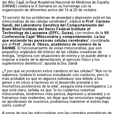
del Año Cajal, la Real Academia Nacional de Medicina de España
(RANME) celebra la X Semana en su homenaje con la
organización de diferentes actos del 16 al 20 de octubre.
“El secreto de los problemas de ansiedad y depresión está en las
mitocondrias de las células cerebrales”, explica la
Prof. Carmen
Sandi, del Laboratorio Genética del Comportamiento del
Brain Mind Institute del Swiss Federal Institute of
Technology de Lausanne (EPFL; Suiza)
, con motivo de la
VII
Conferencia Cajal ‘Mitocondria y comportamiento. La luz
que enciende las perezosas células cerebrales’
, coordinada
por el
Prof. José A. Obeso, académico de número de la
RANME
. El funcionamiento de estas mitocondrias, que son
pequeños orgánulos del interior de las células creadoras de
energía, “empeora con situaciones de estrés y se puede alterar o
mejorar a través de la alimentación, el ejercicio físico y los
suplementos dietéticos”, apunta la Dra. Sandi.
¿Y por qué se producen estos cambios en las células? “Aún no lo
sabemos, todavía lo estamos estudiando con roedores, pero lo
más probable es que en algunos individuos sea debido a los
genes y en otros a factores en el desarrollo prenatal o en
momentos posteriores de la vida”, asegura esta investigadora. Lo
que está claro, señala, es que “si no cuidamos nuestras
mitocondrias, tendremos más pereza, depresión y ansiedad, y si
fuéramos más resilientes, sin dejar que las emociones negativas
se apoderasen de nosotros, podríamos mantener el estrés bajo
cierto control”.
A pesar de que las mitocondrias son las centrales energéticas de