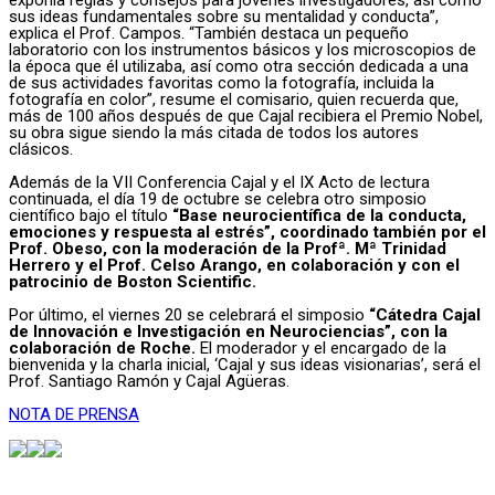
exponía reglas y consejos para jóvenes investigadores, así como
sus ideas fundamentales sobre su mentalidad y conducta”,
explica el Prof. Campos. “También destaca un pequeño
laboratorio con los instrumentos básicos y los microscopios de
la época que él utilizaba, así como otra sección dedicada a una
de sus actividades favoritas como la fotografía, incluida la
fotografía en color”, resume el comisario, quien recuerda que,
más de 100 años después de que Cajal recibiera el Premio Nobel,
su obra sigue siendo la más citada de todos los autores
clásicos.
Además de la VII Conferencia Cajal y el IX Acto de lectura
continuada, el día 19 de octubre se celebra otro simposio
científico bajo el título
“Base neurocientífica de la conducta,
emociones y respuesta al estrés”, coordinado también por el
Prof. Obeso, con la moderación de la Profª. Mª Trinidad
Herrero y el Prof. Celso Arango, en colaboración y con el
patrocinio de Boston Scientific.
Por último, el viernes 20 se celebrará el simposio
“Cátedra Cajal
de Innovación e Investigación en Neurociencias”, con la
colaboración de Roche.
El moderador y el encargado de la
bienvenida y la charla inicial, ‘Cajal y sus ideas visionarias’, será el
Prof. Santiago Ramón y Cajal Agüeras.
NOTA DE PRENSA