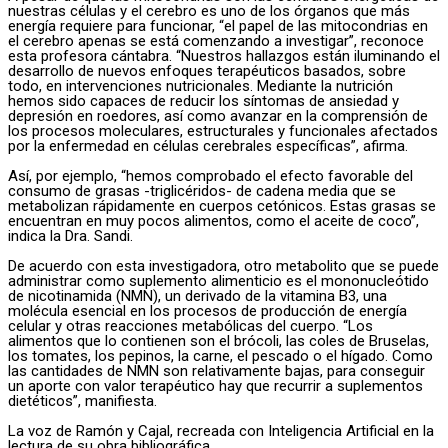
nuestras células y el cerebro es uno de los órganos que más
energía requiere para funcionar, “el papel de las mitocondrias en
el cerebro apenas se está comenzando a investigar”, reconoce
esta profesora cántabra. “Nuestros hallazgos están iluminando el
desarrollo de nuevos enfoques terapéuticos basados, sobre
todo, en intervenciones nutricionales. Mediante la nutrición
hemos sido capaces de reducir los síntomas de ansiedad y
depresión en roedores, así como avanzar en la comprensión de
los procesos moleculares, estructurales y funcionales afectados
por la enfermedad en células cerebrales específicas”, afirma.
Así, por ejemplo, “hemos comprobado el efecto favorable del
consumo de grasas -triglicéridos- de cadena media que se
metabolizan rápidamente en cuerpos cetónicos. Estas grasas se
encuentran en muy pocos alimentos, como el aceite de coco”,
indica la Dra. Sandi.
De acuerdo con esta investigadora, otro metabolito que se puede
administrar como suplemento alimenticio es el mononucleótido
de nicotinamida (NMN), un derivado de la vitamina B3, una
molécula esencial en los procesos de producción de energía
celular y otras reacciones metabólicas del cuerpo. “Los
alimentos que lo contienen son el brócoli, las coles de Bruselas,
los tomates, los pepinos, la carne, el pescado o el hígado. Como
las cantidades de NMN son relativamente bajas, para conseguir
un aporte con valor terapéutico hay que recurrir a suplementos
dietéticos”, manifiesta.
La voz de Ramón y Cajal, recreada con Inteligencia Artificial en la
lectura de su obra bibliográfica