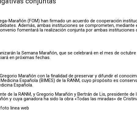
lgativas conjuntas
ega-Marañón (FOM) han firmado un acuerdo de cooperación instituci
 y debates. Además, ambas instituciones se comprometen, mediante 
venio fomentará la realización conjunta por ambas instituciones de 
izarán la Semana Marañón, que se celebrará en el mes de octubre y 
ciará en próximas fechas.
e Gregorio Marañón con la finalidad de preservar y difundir el conoci
 Medicina Española (BIMES) de la RANM, cuyo propósito es conservar,
edicina Española.
te de la RANM, y Gregorio Marañón y Bertrán de Lis, presidente de la
ñón y cuya ganadora ha sido la obra «Todas las miradas» de Cristina