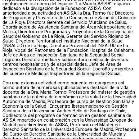
instituciones así como del espacio “La Mirada ASISA”, espacio
dedicado a la divulgación de la Fundación ASISA. Con
anterioridad a su actividad en ASISA, la Dra. Tormo fue Directora
de Programas y Proyectos de la Consejería de Salud del Gobierno
de La Rioja, Directora Gerente del Servicio Murciano de Salud,
Coordinadora de Asistencia Sanitaria del Área Metropolitana de
Murcia, Directora de Programas y Proyectos de la Consejería de
Salud del Gobierno de La Rioja, Gerente del Servicio Riojano de
Salud, Directora Territorial del Instituto Nacional de la Salud
(INSALUD) de La Rioja, Directora Provincial del INSALUD de La
Rioja, Vocal del Patronato de la Fundación Hospital de Calahorra,
Jefe de Área de Inspección Sanitaria de la Seguridad Social-
Logroño, Directora médica y subdirectora médica de diversos
centros hospitalarios y de especialidades, Jefe de Área de
Inspección Sanitaria de la Seguridad Social- Logroño y miembro
del cuerpo de Médicos Inspectores de la Seguridad Social.
Con una extensa actividad como ponente en congresos así
como autora de numerosas publicaciones destacar de la vida
docente de la Dra. María Tormo: Profesora del máster de gestión
sanitaria de la cátedra de económica de la salud de la Universidad
Autónoma de Madrid, Profesora del curso de Gestión Sanitaria y
Economía de la Salud · Encuentro Iberoamericano de Gestión
Sanitaria de la Universidad Andrés Bello de Santiago de Chile,
Codirectora del programa de formación en gestión sanitaria de
ASISA impartido en colaboración con la Universidad Europea de
Madrid para directivos de ASISA, Profesora del Máster en
Derecho Sanitario de la Universidad Europea de Madrid, Profesora
del Curso de Derecho Sanitario de la Universidad de Murcia y
Directora del Curso de Enfermería de Empresa en Logroño.