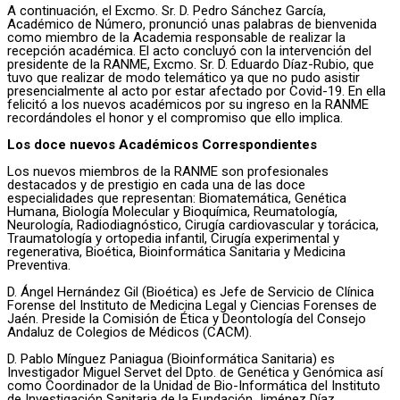
A continuación, el Excmo. Sr. D. Pedro Sánchez García,
Académico de Número, pronunció unas palabras de bienvenida
como miembro de la Academia responsable de realizar la
recepción académica. El acto concluyó con la intervención del
presidente de la RANME, Excmo. Sr. D. Eduardo Díaz-Rubio, que
tuvo que realizar de modo telemático ya que no pudo asistir
presencialmente al acto por estar afectado por Covid-19. En ella
felicitó a los nuevos académicos por su ingreso en la RANME
recordándoles el honor y el compromiso que ello implica.
Los doce nuevos Académicos Correspondientes
Los nuevos miembros de la RANME son profesionales
destacados y de prestigio en cada una de las doce
especialidades que representan: Biomatemática, Genética
Humana, Biología Molecular y Bioquímica, Reumatología,
Neurología, Radiodiagnóstico, Cirugía cardiovascular y torácica,
Traumatología y ortopedia infantil, Cirugía experimental y
regenerativa, Bioética, Bioinformática Sanitaria y Medicina
Preventiva.
D. Ángel Hernández Gil (Bioética) es Jefe de Servicio de Clínica
Forense del Instituto de Medicina Legal y Ciencias Forenses de
Jaén. Preside la Comisión de Ética y Deontología del Consejo
Andaluz de Colegios de Médicos (CACM).
D. Pablo Mínguez Paniagua (Bioinformática Sanitaria) es
Investigador Miguel Servet del Dpto. de Genética y Genómica así
como Coordinador de la Unidad de Bio-Informática del Instituto
de Investigación Sanitaria de la Fundación Jiménez Díaz.