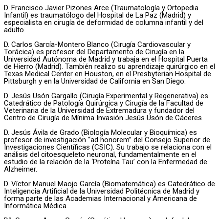
D. Francisco Javier Pizones Arce (Traumatología y Ortopedia
Infantil) es traumatólogo del Hospital de La Paz (Madrid) y
especialista en cirugía de deformidad de columna infantil y del
adulto.
D. Carlos García-Montero Blanco (Cirugía Cardiovascular y
Torácica) es profesor del Departamento de Cirugía en la
Universidad Autónoma de Madrid y trabaja en el Hospital Puerta
de Hierro (Madrid). También realizo su aprendizaje quirúrgico en el
Texas Medical Center en Houston, en el Presbyterian Hospital de
Pittsburgh y en la Universidad de California en San Diego.
D. Jesús Usón Gargallo (Cirugía Experimental y Regenerativa) es
Catedrático de Patología Quirúrgica y Cirugía de la Facultad de
Veterinaria de la Universidad de Extremadura y fundador del
Centro de Cirugía de Mínima Invasión Jesús Usón de Cáceres.
D. Jesús Ávila de Grado (Biología Molecular y Bioquímica) es
profesor de investigación “ad honorem” del Consejo Superior de
Investigaciones Científicas (CSIC). Su trabajo se relaciona con el
análisis del citoesqueleto neuronal, fundamentalmente en el
estudio de la relación de la ‘Proteína Tau’ con la Enfermedad de
Alzheimer.
D. Víctor Manuel Maojo García (Biomatemática) es Catedrático de
Inteligencia Artificial de la Universidad Politécnica de Madrid y
forma parte de las Academias Internacional y Americana de
Informática Médica.