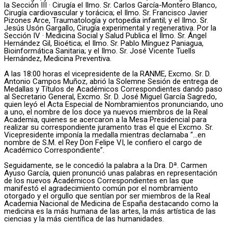
la Sección III · Cirugía el Ilmo. Sr. Carlos García-Montero Blanco,
Cirugía cardiovascular y torácica; el Ilmo. Sr. Francisco Javier
Pizones Arce, Traumatología y ortopedia infantil; y el Ilmo. Sr.
Jesús Usón Gargallo, Cirugía experimental y regenerativa. Por la
Sección IV · Medicina Social y Salud Publica el Ilmo. Sr. Ángel
Hernández Gil, Bioética; el Ilmo. Sr. Pablo Mínguez Paniagua,
Bioinformática Sanitaria; y el Ilmo. Sr. José Vicente Tuells
Hernández, Medicina Preventiva.
A las 18:00 horas el vicepresidente de la RANME, Excmo. Sr. D.
Antonio Campos Muñoz, abrió la Solemne Sesión de entrega de
Medallas y Títulos de Académicos Correspondientes dando paso
al Secretario General, Excmo. Sr. D. José Miguel García Sagredo,
quien leyó el Acta Especial de Nombramientos pronunciando, uno
a uno, el nombre de los doce ya nuevos miembros de la Real
Academia, quienes se acercaron a la Mesa Presidencial para
realizar su correspondiente juramento tras el que el Excmo. Sr.
Vicepresidente imponía la medalla mientras declamaba “…en
nombre de S.M. el Rey Don Felipe VI, le confiero el cargo de
Académico Correspondiente”.
Seguidamente, se le concedió la palabra a la Dra. Dª. Carmen
Ayuso García, quien pronunció unas palabras en representación
de los nuevos Académicos Correspondientes en las que
manifestó el agradecimiento común por el nombramiento
otorgado y el orgullo que sentían por ser miembros de la Real
Academia Nacional de Medicina de España destacando como la
medicina es la más humana de las artes, la más artística de las
ciencias y la más científica de las humanidades.