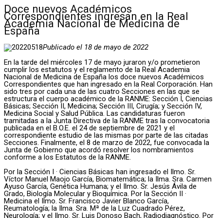
Doce nuevos Académicos
Correspondientes ingresan en la Real
Academia Nacional de Medicina de
España
Publicado el 18 de mayo de 2022
En la tarde del miércoles 17 de mayo juraron y/o prometieron
cumplir los estatutos y el reglamento de la Real Academia
Nacional de Medicina de España los doce nuevos Académicos
Correspondientes que han ingresado en la Real Corporación. Han
sido tres por cada una de las cuatro Secciones en las que se
estructura el cuerpo académico de la RANME: Sección I, Ciencias
Básicas; Sección II, Medicina; Sección III, Cirugía; y Sección IV,
Medicina Social y Salud Pública. Las candidaturas fueron
tramitadas a la Junta Directiva de la RANME tras la convocatoria
publicada en el B.O.E. el 24 de septiembre de 2021 y el
correspondiente estudio de las mismas por parte de las citadas
Secciones. Finalmente, el 8 de marzo de 2022, fue convocada la
Junta de Gobierno que acordó resolver los nombramientos
conforme a los Estatutos de la RANME.
Por la Sección I · Ciencias Básicas han ingresado el Ilmo. Sr.
Víctor Manuel Maojo García, Biomatemática; la Ilma. Sra. Carmen
Ayuso García, Genética Humana; y el Ilmo. Sr. Jesús Ávila de
Grado, Biología Molecular y Bioquímica. Por la Sección II ·
Medicina el Ilmo. Sr. Francisco Javier Blanco García,
Reumatología; la Ilma. Sra. Mª de la Luz Cuadrado Pérez,
Neurología; y el Ilmo. Sr. Luis Donoso Bach, Radiodiagnóstico. Por