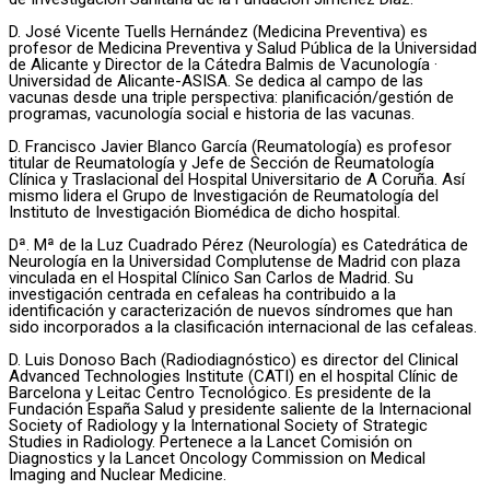
D. José Vicente Tuells Hernández (Medicina Preventiva) es
profesor de Medicina Preventiva y Salud Pública de la Universidad
de Alicante y Director de la Cátedra Balmis de Vacunología ·
Universidad de Alicante-ASISA. Se dedica al campo de las
vacunas desde una triple perspectiva: planificación/gestión de
programas, vacunología social e historia de las vacunas.
D. Francisco Javier Blanco García (Reumatología) es profesor
titular de Reumatología y Jefe de Sección de Reumatología
Clínica y Traslacional del Hospital Universitario de A Coruña. Así
mismo lidera el Grupo de Investigación de Reumatología del
Instituto de Investigación Biomédica de dicho hospital.
Dª. Mª de la Luz Cuadrado Pérez (Neurología) es Catedrática de
Neurología en la Universidad Complutense de Madrid con plaza
vinculada en el Hospital Clínico San Carlos de Madrid. Su
investigación centrada en cefaleas ha contribuido a la
identificación y caracterización de nuevos síndromes que han
sido incorporados a la clasificación internacional de las cefaleas.
D. Luis Donoso Bach (Radiodiagnóstico) es director del Clinical
Advanced Technologies Institute (CATI) en el hospital Clínic de
Barcelona y Leitac Centro Tecnológico. Es presidente de la
Fundación España Salud y presidente saliente de la Internacional
Society of Radiology y la International Society of Strategic
Studies in Radiology. Pertenece a la Lancet Comisión on
Diagnostics y la Lancet Oncology Commission on Medical
Imaging and Nuclear Medicine.