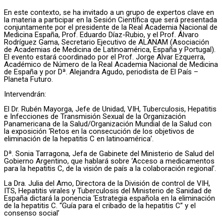
En este contexto, se ha invitado a un grupo de expertos clave en
la materia a participar en la Sesión Científica que será presentada
conjuntamente por el presidente de la Real Academia Nacional de
Medicina España, Prof. Eduardo Díaz-Rubio, y el Prof. Álvaro
Rodríguez Gama, Secretario Ejecutivo de ALANAM (Asociación
de Academias de Medicina de Latinoamérica, España y Portugal).
El evento estará coordinado por el Prof. Jorge Alvar Ezquerra,
Académico de Número de la Real Academia Nacional de Medicina
de España y por Dª. Alejandra Agudo, periodista de El País –
Planeta Futuro.
Intervendrán:
El Dr. Rubén Mayorga, Jefe de Unidad, VIH, Tuberculosis, Hepatitis
e Infecciones de Transmisión Sexual de la Organización
Panamericana de la Salud/Organización Mundial de la Salud con
la exposición ‘Retos en la consecución de los objetivos de
eliminación de la hepatitis C en latinoamérica’.
Dª. Sonia Tarragona, Jefa de Gabinete del Ministerio de Salud del
Gobierno Argentino, que hablará sobre ‘Acceso a medicamentos
para la hepatitis C, de la visión de país a la colaboración regional’.
La Dra. Julia del Amo, Directora de la División de control de VIH,
ITS, Hepatitis virales y Tuberculosis del Ministerio de Sanidad de
España dictará la ponencia ‘Estrategia española en la eliminación
de la hepatitis C. “Guía para el cribado de la hepatitis C” y el
consenso social’