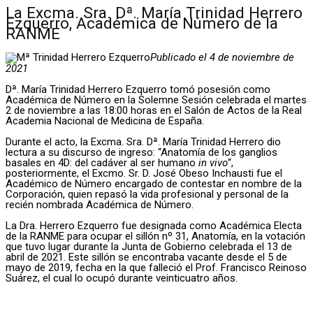
La Excma. Sra. Dª. María Trinidad Herrero
Ezquerro, Académica de Número de la
RANME
Publicado el 4 de noviembre de
2021
Dª. María Trinidad Herrero Ezquerro tomó posesión como
Académica de Número en la Solemne Sesión celebrada el martes
2 de noviembre a las 18:00 horas en el Salón de Actos de la Real
Academia Nacional de Medicina de España.
Durante el acto, la Excma. Sra. Dª. María Trinidad Herrero dio
lectura a su discurso de ingreso: “Anatomía de los ganglios
basales en 4D: del cadáver al ser humano
in vivo
“,
posteriormente, el Excmo. Sr. D. José Obeso Inchausti fue el
Académico de Número encargado de contestar en nombre de la
Corporación, quien repasó la vida profesional y personal de la
recién nombrada Académica de Número.
La Dra. Herrero Ezquerro fue designada como Académica Electa
de la RANME para ocupar el sillón nº 31, Anatomía, en la votación
que tuvo lugar durante la Junta de Gobierno celebrada el 13 de
abril de 2021. Este sillón se encontraba vacante desde el 5 de
mayo de 2019, fecha en la que falleció el Prof. Francisco Reinoso
Suárez, el cual lo ocupó durante veinticuatro años.