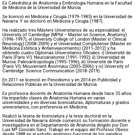
Es Catedrática de Anatomía y Embriología Humana en la Facultad
de Medicina de la Universidad de Murcia.
Se licenció en Medicina y Cirugía (1979-1985) en la Universidad de
Navarra. Y se doctoró en Medicina y Cirugía (1987).
Ha realizado tres Másters Universitarios de su especialidad: el
University of Cambridge (MPhil – Master on Science, Anatomy)
(1996-1997); el University College of London (Master in Clinical
Neurology) (2008-2009) y el Universidad Complutense (Máster en
Medicina Estética y Antienvejecimiento) (2011-2012) y ha
obtenido cuatro Diplomas Universitarios Oficiales: i) Université de
París (París VI): Neuroanatomie (1991-1992); ii) Universidad de
Murcia: Paleoantropología (1995-1996); iii) Université de París
(París VI): Mouvement Anormaux (2005-2006); y iv) University of
Cambridge: Science Communication (2018-2019).
En 2011 se licenció en Periodismo y en 2014 en Publicidad y
Relaciones Públicas en la Universidad de Murcia.
Es profesora docente de Anatomía Humana desde hace 35 años.
Ha impartido clases de Anatomía Humana en varias
universidades y en diversas licenciaturas, diplomaturas y grados
universitarios, con preferencia en Medicina.
Realizó la tesina de licenciatura y la tesis doctoral en la
Universidad de Navarra dónde comenzó su formación docente e
investigadora en el Departamento de Anatomía dirigido por Don
Luis Mª Gonzalo Sanz. Trabajó en el equipo del Profesor Obeso
desde 1988 en el estudio anatomo-funcional de los ganglios