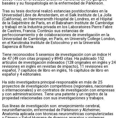
basales y su fisiopatología en la enfermedad de Párkinson.
Tras su tesis doctoral realizó estancias postdoctorales en la
Universidad Libre de Amsterdam, en el Salk Institute de La Jolla
(California), en Hammersmith Hospital de Londres, en el Hôpital
de la Salpètrière de París, en el Babraham Institute de Cambridge
y trabajó en la Industria privada en los Laboratoires Pierre Fabre
de Castres, Francia. Continúo sus estancias de
perfeccionamiento y de colaboraciones de investigación en la
Universidad de Cambridge, en París, en University College London,
en el Karolinska Institute de Estocolmo y en la Università
Sapienza di Roma.
Tiene reconocidos 5 sexenios de investigación con un índice H
de 47 (49 con citas propias) y 8943 citas. Ha publicado 152
artículos de investigación indexados (128 originales en inglés y 24
revisiones en inglés en revistas de impacto), 11 revisiones en
español, 7 capítulos de libro en inglés, 16 capítulos de libro en
español y 4 editoriales.
Ha sido investigadora principal-responsable en más de 25
proyectos de investigación competitivos (regionales, nacionales
o internacionales) y en contratos de investigación con empresas
y con administraciones. Tiene una patente y un registro de la
propiedad relacionadas con sus investigaciones y trabajos.
Sus líneas de investigación son: envejecimiento cerebral,
neuroinflamación, enfermedad de Párkinson y Alzheimer,
Anatomía aplicada con técnicas neurométricas computerizadas
y Género y Salud Humana de diversos aparatos y sistemas.