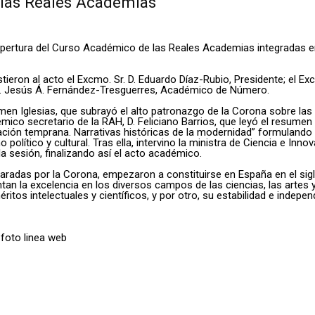
 las Reales Academias
 apertura del Curso Académico de las Reales Academias integradas en
eron al acto el Excmo. Sr. D. Eduardo Díaz-Rubio, Presidente; el Exc
. D. Jesús Á. Fernández-Tresguerres, Académico de Número.
Carmen Iglesias, que subrayó el alto patronazgo de la Corona sobre la
démico secretario de la RAH, D. Feliciano Barrios, que leyó el resum
zación temprana. Narrativas históricas de la modernidad” formulan
o político y cultural. Tras ella, intervino la ministra de Ciencia e Inn
a sesión, finalizando así el acto académico.
paradas por la Corona, empezaron a constituirse en España en el sigl
an la excelencia en los diversos campos de las ciencias, las artes y
tos intelectuales y científicos, y por otro, su estabilidad e indepe