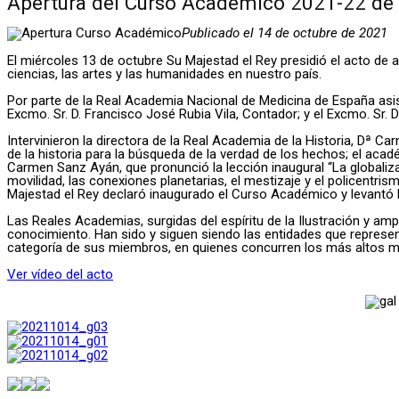
Apertura del Curso Académico 2021-22 de
Publicado el 14 de octubre de 2021
El miércoles 13 de octubre ​Su Majestad el Rey presidió el acto de
ciencias, las artes y las humanidades en nuestro país.
Por parte de la Real Academia Nacional de Medicina de España asisti
Excmo. Sr. D. Francisco José Rubia Vila, Contador; y el Excmo. Sr
Intervinieron la directora de la Real Academia de la Historia, Dª 
de la historia para la búsqueda de la verdad de los hechos; el aca
Carmen Sanz Ayán, que pronunció la lección inaugural “La globali
movilidad, las conexiones planetarias, el mestizaje y el policentrism
Majestad el Rey declaró inaugurado el Curso Académico y levantó l
Las Reales Academias, surgidas del espíritu de la Ilustración y am
conocimiento. Han sido y siguen siendo las entidades que represent
categoría de sus miembros, en quienes concurren los más altos méri
Ver vídeo del acto