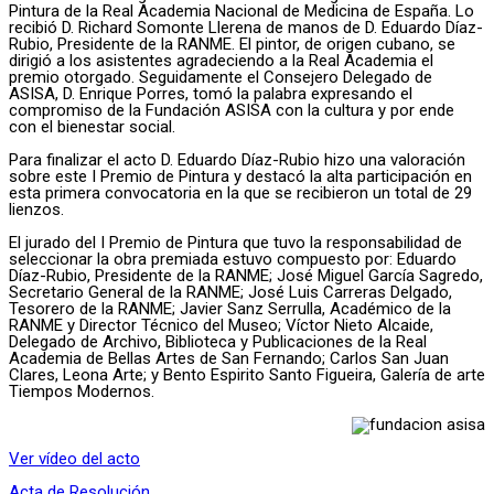
Pintura de la Real Academia Nacional de Medicina de España. Lo
recibió D. Richard Somonte Llerena de manos de D. Eduardo Díaz-
Rubio, Presidente de la RANME. El pintor, de origen cubano, se
dirigió a los asistentes agradeciendo a la Real Academia el
premio otorgado. Seguidamente el Consejero Delegado de
ASISA, D. Enrique Porres, tomó la palabra expresando el
compromiso de la Fundación ASISA con la cultura y por ende
con el bienestar social.
Para finalizar el acto D. Eduardo Díaz-Rubio hizo una valoración
sobre este I Premio de Pintura y destacó la alta participación en
esta primera convocatoria en la que se recibieron un total de 29
lienzos.
El jurado del I Premio de Pintura que tuvo la responsabilidad de
seleccionar la obra premiada estuvo compuesto por: Eduardo
Díaz-Rubio, Presidente de la RANME; José Miguel García Sagredo,
Secretario General de la RANME; José Luis Carreras Delgado,
Tesorero de la RANME; Javier Sanz Serrulla, Académico de la
RANME y Director Técnico del Museo; Víctor Nieto Alcaide,
Delegado de Archivo, Biblioteca y Publicaciones de la Real
Academia de Bellas Artes de San Fernando; Carlos San Juan
Clares, Leona Arte; y Bento Espirito Santo Figueira, Galería de arte
Tiempos Modernos.
Ver vídeo del acto
Acta de Resolución