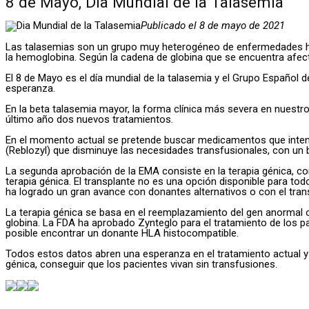
8 de Mayo, Día Mundial de la Talasemia
Publicado el 8 de mayo de 2021
Las talasemias son un grupo muy heterogéneo de enfermedades here
la hemoglobina. Según la cadena de globina que se encuentra afectad
El 8 de Mayo es el día mundial de la talasemia y el Grupo Español d
esperanza.
En la beta talasemia mayor, la forma clínica más severa en nuest
último año dos nuevos tratamientos.
En el momento actual se pretende buscar medicamentos que intentan
(Reblozyl) que disminuye las necesidades transfusionales, con un
La segunda aprobación de la EMA consiste en la terapia génica, con
terapia génica. El transplante no es una opción disponible para t
ha logrado un gran avance con donantes alternativos o con el trans
La terapia génica se basa en el reemplazamiento del gen anormal o d
globina. La FDA ha aprobado Zynteglo para el tratamiento de los pa
posible encontrar un donante HLA histocompatible.
Todos estos datos abren una esperanza en el tratamiento actual y fu
génica, conseguir que los pacientes vivan sin transfusiones.