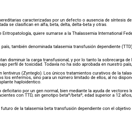
ditarias caracterizadas por un defecto o ausencia de síntesis de 
a se clasifican en alfa, beta, delta, delta-beta y otras.
e Eritropatología, quiere sumarse a la Thalassemia International Fede
ro país, también denominada talasemia transfusión dependiente (TT
 disminuir la carga transfusional, y por lo tanto la sobrecarga de
 bajo perfil de toxicidad. Todavía no ha sido aprobada en nuestro 
 lentivirus (Zynteglo). Los únicos tratamientos curativos de la tal
odos los enfermos, sino para un número limitado de ellos, al no dis
plante haploidentico.
eficitario por un gen normal, bien mediante la ayuda de vectores len
cientes con TTD, sin genotipo betaº/betaº, edad superior a 12 años, 
turo de la talasemia beta transfusión dependiente con el objetivo fin