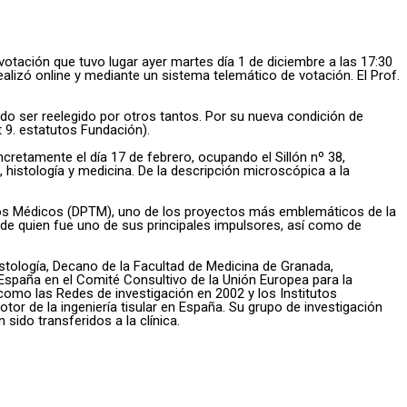
tación que tuvo lugar ayer martes día 1 de diciembre a las 17:30
lizó online y mediante un sistema telemático de votación. El Prof.
do ser reelegido por otros tantos. Por su nueva condición de
9. estatutos Fundación).
tamente el día 17 de febrero, ocupando el Sillón nº 38,
 histología y medicina. De la descripción microscópica a la
nos Médicos (DPTM), uno de los proyectos más emblemáticos de la
de quien fue uno de sus principales impulsores, así como de
tología, Decano de la Facultad de Medicina de Granada,
España en el Comité Consultivo de la Unión Europea para la
como las Redes de investigación en 2002 y los Institutos
tor de la ingeniería tisular en España. Su grupo de investigación
 sido transferidos a la clínica.