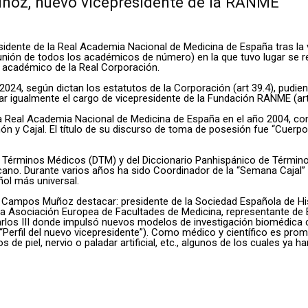
uñoz, nuevo vicepresidente de la RANME
ente de la Real Academia Nacional de Medicina de España tras la vo
unión de todos los académicos de número) en la que tuvo lugar se rea
 académico de la Real Corporación.
024, según dictan los estatutos de la Corporación (art 39.4), pudien
 igualmente el cargo de vicepresidente de la Fundación RANME (art 
al Academia Nacional de Medicina de España en el año 2004, concre
n y Cajal. El título de su discurso de toma de posesión fue “Cuerpo,
e Términos Médicos (DTM) y del Diccionario Panhispánico de Térmi
no. Durante varios años ha sido Coordinador de la “Semana Cajal” 
ñol más universal.
 Campos Muñoz destacar: presidente de la Sociedad Española de His
la Asociación Europea de Facultades de Medicina, representante de 
arlos III donde impulsó nuevos modelos de investigación biomédica 
Perfil del nuevo vicepresidente”). Como médico y científico es promo
e piel, nervio o paladar artificial, etc., algunos de los cuales ya han