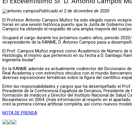
El Excelentísimo Sr. D. Antonio Campos M
Publicado el 2 de diciembre de 2020
El Profesor Antonio Campos Muñoz ha sido elegido nuevo vicepresid
horas en una sesión histórica puesto que la Junta de Gobierno (re
Campos ha obtenido el respaldo de una amplia mayoría del cuerpo
Ocupará el cargo durante los próximos cuatro años, periodo 2020/2
vicepresidente de la RANME, D. Antonio Campos pasa a desempeñar
El Prof. Campos Muñoz ingresó como Académico de Número de la Re
Histología, el mismo que perteneció en su fecha a D. Santiago Ramó
ingeniería tisular”.
En la RANME además es actualmente codirector del Diccionario d
Real Academia y con estrechos vínculos con el mundo iberoamerica
diversas exposiciones temáticas sobre la figura del científico espa
Entre las responsabilidades y cargos que ha desempeñado el Prof.
Presidente de la Conferencia Española de Decanos, Presidente de 
formación de médicos y Director del Instituto Nacional de Salud C
Biosanitarios en 2004. (más información al respeto en el apartado “
creó la primera córnea artificial completa, así como nuevos modelos d
NOTA DE PRENSA