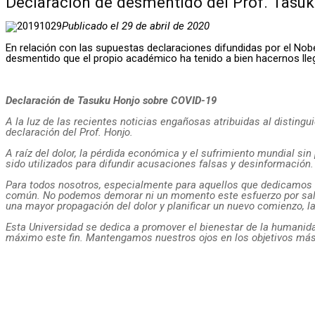
Declaración de desmentido del Prof. Tasu
Publicado el 29 de abril de 2020
En relación con las supuestas declaraciones difundidas por el No
desmentido que el propio académico ha tenido a bien hacernos lleg
Declaración de Tasuku Honjo sobre COVID-19
A la luz de las recientes noticias engañosas atribuidas al distingu
declaración del Prof. Honjo.
A raíz del dolor, la pérdida económica y el sufrimiento mundial 
sido utilizados para difundir acusaciones falsas y desinformación.
Para todos nosotros, especialmente para aquellos que dedicamos nu
común. No podemos demorar ni un momento este esfuerzo por salvar
una mayor propagación del dolor y planificar un nuevo comienzo, l
Esta Universidad se dedica a promover el bienestar de la humanida
máximo este fin. Mantengamos nuestros ojos en los objetivos más