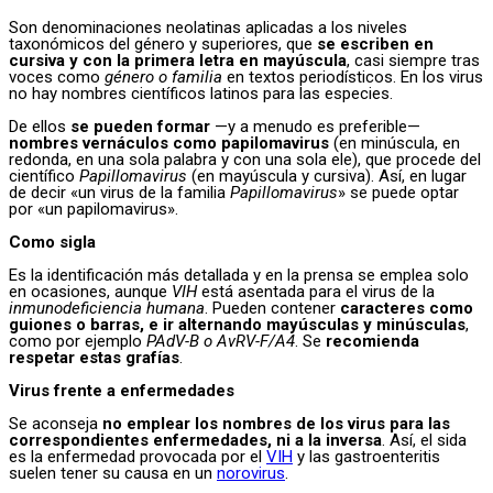
Son denominaciones neolatinas aplicadas a los niveles
taxonómicos del género y superiores, que
se escriben en
cursiva y con la primera letra en mayúscula
, casi siempre tras
voces como
género o familia
en textos periodísticos. En los virus
no hay nombres científicos latinos para las especies.
De ellos
se pueden formar
—y a menudo es preferible—
nombres vernáculos como papilomavirus
(en minúscula, en
redonda, en una sola palabra y con una sola ele), que procede del
científico
Papillomavirus
(en mayúscula y cursiva). Así, en lugar
de decir «un virus de la familia
Papillomavirus
» se puede optar
por «un papilomavirus».
Como sigla
Es la identificación más detallada y en la prensa se emplea solo
en ocasiones, aunque
VIH
está asentada para el virus de la
inmunodeficiencia humana
. Pueden contener
caracteres como
guiones o barras, e ir alternando mayúsculas y minúsculas
,
como por ejemplo
PAdV-B o AvRV-F/A4
. Se
recomienda
respetar estas grafías
.
Virus frente a enfermedades
Se aconseja
no emplear los nombres de los virus para las
correspondientes enfermedades, ni a la inversa
. Así, el sida
es la enfermedad provocada por el
VIH
y las gastroenteritis
suelen tener su causa en un
norovirus
.