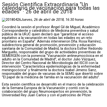
Sesión Científica Extraordinaria “Un
calendario de vacunación para todas las
edades” · 26 de abril de 2018
Jueves, 26 de abril de 2018, 16:30 horas
Coordinó la sesión el profesor Ángel Gil de Miguel, Académico
Correspondiente y catedrático de Medicina preventiva y salud
pública de la URJC quien declaró que “garantizar el acceso
equitativo a la vacunación en todas las edades es un reto
prioritario en España”. Además intervinieron Dña. Rosa Ramírez,
subdirectora general de promoción, prevención y educación
sanitaria de la Comunidad de Madrid, la doctora Esther Redondo
Marguello, responsable del grupo de actividades preventivas de
SEMERGEN con la ponencia “Vacunación antineumocócica en el
adulto en la Comunidad de Madrid”, el doctor Julio Vázquez,
Director del Centro Nacional de Microbiología del ISCIII con la
intervención “Característica epidemiológicas de la enfermedad
meningocócica” y finalmente la doctora Isabel Jimeno Sanz,
responsable del grupo de vacunas de la SEMG que disertó sobre
“El papel de la medicina de familia en la vacunación del adulto”.
Esta sesión científica se desarrolló en el marco de la celebración
de la Semana Europea de la Vacunación y contó con la
colaboración del grupo Neumoexpertos en prevención, la
Universidad Rey Juan Carlos y con el patrocinio de Pfizer.