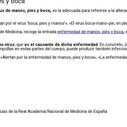
es y boca
us de manos, pies y boca,
es la adecuada para referirse a la alter
 por el virus ‘boca, pies y manos’», «El virus boca-mano-pie, en pl
 de Medicina, recoge la entrada
enfermedad de manos, pies y boca
,
no virus
, que
es el causante de dicha enfermedad
. En concreto, s
pollas en estas partes del cuerpo, puede producir también infeccion
bir «Alertan por la enfermedad de manos, pies y boca», «La enfermed
oticias de la Real Academia Nacional de Medicina de España