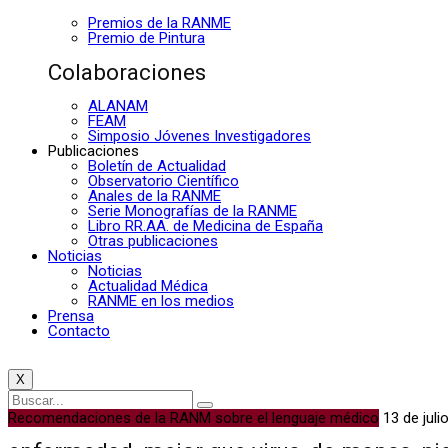
Premios de la RANME
Premio de Pintura
Colaboraciones
ALANAM
FEAM
Simposio Jóvenes Investigadores
Publicaciones
Boletín de Actualidad
Observatorio Científico
Anales de la RANME
Serie Monografías de la RANME
Libro RR.AA. de Medicina de España
Otras publicaciones
Noticias
Noticias
Actualidad Médica
RANME en los medios
Prensa
Contacto
X
Recomendaciones de la RANM sobre el lenguaje médico
13 de juli