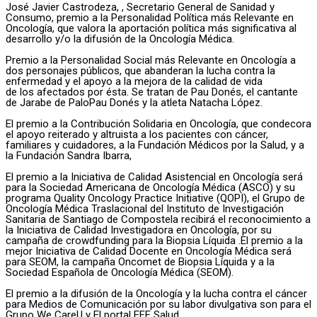
José Javier Castrodeza, , Secretario General de Sanidad y
Consumo, premio a la Personalidad Política más Relevante en
Oncología, que valora la aportación política más significativa al
desarrollo y/o la difusión de la Oncología Médica.
Premio a la Personalidad Social más Relevante en Oncología a
dos personajes públicos, que abanderan la lucha contra la
enfermedad y el apoyo a la mejora de la calidad de vida
de los afectados por ésta. Se tratan de Pau Donés, el cantante
de Jarabe de PaloPau Donés y la atleta Natacha López.
El premio a la Contribución Solidaria en Oncología, que condecora
el apoyo reiterado y altruista a los pacientes con cáncer,
familiares y cuidadores, a la Fundación Médicos por la Salud, y a
la Fundación Sandra Ibarra,
El premio a la Iniciativa de Calidad Asistencial en Oncología será
para la Sociedad Americana de Oncología Médica (ASCO) y su
programa Quality Oncology Practice Initiative (QOPI), el Grupo de
Oncología Médica Traslacional del Instituto de Investigación
Sanitaria de Santiago de Compostela recibirá el reconocimiento a
la Iniciativa de Calidad Investigadora en Oncología, por su
campaña de crowdfunding para la Biopsia Líquida .El premio a la
mejor Iniciativa de Calidad Docente en Oncología Médica será
para SEOM, la campaña Oncomet de Biopsia Líquida y a la
Sociedad Española de Oncología Médica (SEOM).
El premio a la difusión de la Oncología y la lucha contra el cáncer
para Medios de Comunicación por su labor divulgativa son para el
Grupo We CareU y El portal EFE Salud