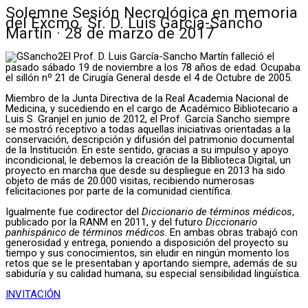
Solemne Sesión Necrológica en memoria
del Excmo. Sr. D. Luis García-Sancho
Martín · 28 de marzo de 2017
El Prof. D. Luis García-Sancho Martín falleció el
pasado sábado 19 de noviembre a los 78 años de edad. Ocupaba
el sillón nº 21 de Cirugía General desde el 4 de Octubre de 2005.
Miembro de la Junta Directiva de la Real Academia Nacional de
Medicina, y sucediendo en el cargo de Académico Bibliotecario a
Luis S. Granjel en junio de 2012, el Prof. García Sancho siempre
se mostró receptivo a todas aquellas iniciativas orientadas a la
conservación, descripción y difusión del patrimonio documental
de la Institución. En este sentido, gracias a su impulso y apoyo
incondicional, le debemos la creación de la Biblioteca Digital, un
proyecto en marcha que desde su despliegue en 2013 ha sido
objeto de más de 20.000 visitas, recibiendo numerosas
felicitaciones por parte de la comunidad científica.
Igualmente fue codirector del
Diccionario de términos médicos
,
publicado por la RANM en 2011, y del futuro
Diccionario
panhispánico de términos médicos
. En ambas obras trabajó con
generosidad y entrega, poniendo a disposición del proyecto su
tiempo y sus conocimientos, sin eludir en ningún momento los
retos que se le presentaban y aportando siempre, además de su
sabiduría y su calidad humana, su especial sensibilidad lingüística.
INVITACIÓN