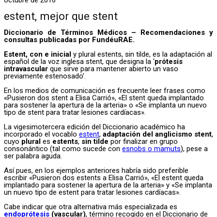
estent, mejor que stent
Diccionario de Términos Médicos – Recomendaciones y
consultas publicadas por FundéuRAE.
Estent, con e inicial
y plural estents, sin tilde, es la adaptación al
español de la voz inglesa stent, que designa la ‘
prótesis
intravascular
que sirve para mantener abierto un vaso
previamente estenosado’.
En los medios de comunicación es frecuente leer frases como
«Pusieron dos stent a Elisa Carrió», «El stent queda implantado
para sostener la apertura de la arteria» o «Se implanta un nuevo
tipo de stent para tratar lesiones cardíacas».
La vigesimotercera edición del Diccionario académico ha
incorporado el vocablo
estent
,
adaptación del anglicismo stent
,
cuyo
plural
es
estents
,
sin tilde
por finalizar en grupo
consonántico (tal como sucede con
esnobs o mamuts
), pese a
ser palabra aguda.
Así pues, en los ejemplos anteriores habría sido preferible
escribir «Pusieron dos estents a Elisa Carrió», «El estent queda
implantado para sostener la apertura de la arteria» y «Se implanta
un nuevo tipo de estent para tratar lesiones cardíacas».
Cabe indicar que otra alternativa más especializada es
endoprótesis
(vascular)
, término recogido en el Diccionario de