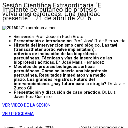
Sesión Científica Extraordinaria “El
implante percutáneo de prótesis
valvulares cardíacas. Una realidad
presente” · 21 de abril de 2016
Intervienen:
Bienvenida. Prof. Joaquín Poch Broto
Presentación e introducción
. Prof. José R. de Berrazueta
Historia del intervencionismo cardiológico. Las tavi
(transcatheter aortic valve implantation).
criterios de indicación de las bioprótesis
percutáneas. Técnicas y vías de inserción de las
bioprótesis aórticas
. Dr. José María Hernández
Modelos de prótesis biológicas aórticas
percutáneas. Cómo se inserta una bioprótesis
percutánea. Resultados inmediatos y a medio
plazo. Los grandes registros. Futuro del
intervencionismo. ¿hay futuro para la cirugía?
. Dr. Javier
Zueco Gil
Presentación y discusión de caso práctico
. Dr. Luis
Javier Ruiz Guerrero
VER VÍDEO DE LA SESIÓN
VER PROGRAMA
Con la colaboración de:
Jueves, 21 de abril de 2016,