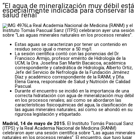
“El agua de mineralización muy débil está
especialmente indicada para conservar la
salud renal”
La Real Academia Nacional de Medicina (RANM) y el
Instituto Tomás Pascual Sanz (ITPS) celebraron ayer una sesión
sobre “Las aguas minerales naturales en los procesos renales”.
Estas aguas se caracterizan por tener un contenido en
residuo seco igual o menor a 50 mg/l.
La sesión científica contó con las ponencias del Dr.
Francisco Armijo, profesor emérito de Hidrología de la
UCM; la Dra. Josefina San Martín Bacaicoa, académica
correspondiente y catedrática de Hidrología; Alberto Ortiz,
Jefe del Servicio de Nefrología de la Fundación Jiménez
Díaz y académico correspondiente de la RANM; y Dña.
Elena Garea, responsable de Salud y Nutrición de Calidad
Pascual.
Durante el encuentro se incidió en la importancia de una
correcta hidratación con agua de mineralización muy débil
en los procesos renales; así como se abordaron las
características fisicoquímicas del agua, la clasificación de
las aguas minerales naturales; así como se ahondó en su
rigurosa legislación y etiquetado.
Madrid, 14 de mayo de 2015.
El Instituto Tomás Pascual Sanz
(ITPS) y la Real Academia Nacional de Medicina (RANM)
celebraron ayer una sesión científica sobre “Las aguas minerales
naturales en los procesos renales”. El encuentro, que tuvo lugar